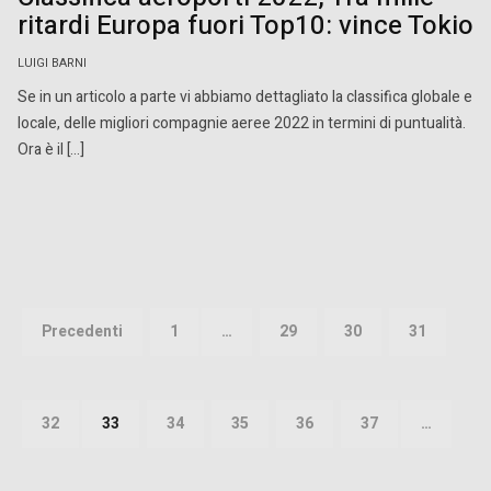
ritardi Europa fuori Top10: vince Tokio
LUIGI BARNI
Se in un articolo a parte vi abbiamo dettagliato la classifica globale e
locale, delle migliori compagnie aeree 2022 in termini di puntualità.
Ora è il […]
Paginazione
degli
Precedenti
1
…
29
30
31
articoli
32
33
34
35
36
37
…