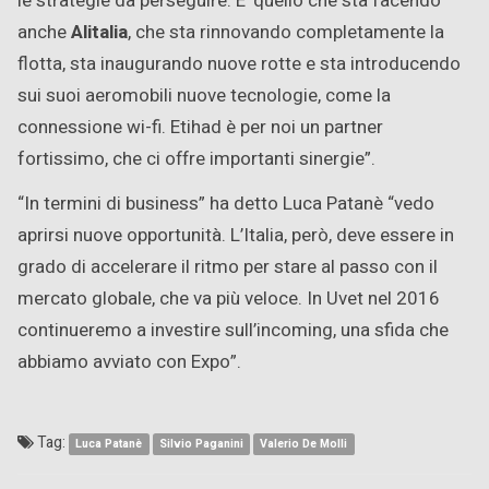
le strategie da perseguire. E’ quello che sta facendo
anche
Alitalia
, che sta rinnovando completamente la
flotta, sta inaugurando nuove rotte e sta introducendo
sui suoi aeromobili nuove tecnologie, come la
connessione wi-fi. Etihad è per noi un partner
fortissimo, che ci offre importanti sinergie”.
“In termini di business” ha detto Luca Patanè “vedo
aprirsi nuove opportunità. L’Italia, però, deve essere in
grado di accelerare il ritmo per stare al passo con il
mercato globale, che va più veloce. In Uvet nel 2016
continueremo a investire sull’incoming, una sfida che
abbiamo avviato con Expo”.
Tag:
Luca Patanè
Silvio Paganini
Valerio De Molli