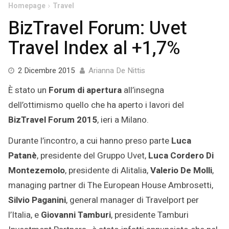
Homepage
Travel
BizTravel Forum: Uvet
Travel Index al +1,7%
13
2 Dicembre 2015
Arianna De Nittis
Gennaio
È stato un
Forum di apertura
all’insegna
2022
dell’ottimismo quello che ha aperto i lavori del
BizTravel Forum 2015
, ieri a Milano.
Durante l’incontro, a cui hanno preso parte
Luca
Patanè
, presidente del Gruppo Uvet,
Luca Cordero Di
Montezemolo
, presidente di Alitalia,
Valerio De Molli
,
managing partner di The European House Ambrosetti,
Silvio Paganini
, general manager di Travelport per
l’Italia, e
Giovanni Tamburi
, presidente Tamburi