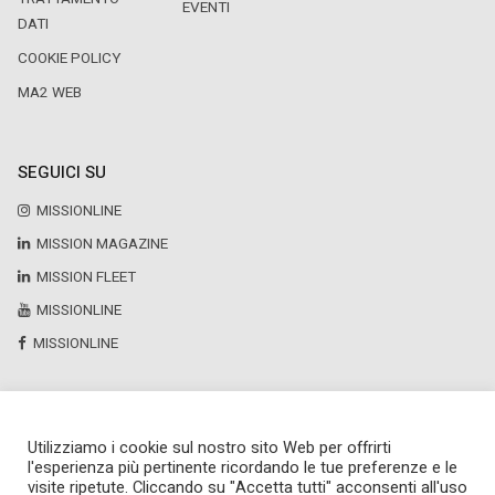
EVENTI
DATI
COOKIE POLICY
MA2 WEB
SEGUICI SU
MISSIONLINE
MISSION MAGAZINE
MISSION FLEET
MISSIONLINE
MISSIONLINE
Utilizziamo i cookie sul nostro sito Web per offrirti
Copyright © 2025 by Newsteca
l'esperienza più pertinente ricordando le tue preferenze e le
P.Iva 13171520151
visite ripetute. Cliccando su "Accetta tutti" acconsenti all'uso
Newsteca S.r.l.