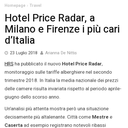
Homepage
Travel
Hotel Price Radar, a
Milano e Firenze i più cari
d’Italia
23
23 Luglio 2018
Arianna De Nittis
Luglio
HRS
ha pubblicato il nuovo
Hotel Price Radar
,
2018
monitoraggio sulle tariffe alberghiere nel secondo
trimestre 2018. In Italia la media nazionale dei prezzi
delle camere risulta invariata rispetto al periodo aprile-
giugno dello scorso anno.
Un’analisi più attenta mostra però una situazione
decisamente più altalenante. Città come
Mestre
e
Caserta
ad esempio registrano notevoli ribassi