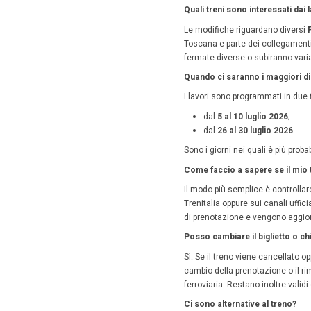
var
Alter
Se il via
possibile
aut
vol
par
cir
Va ricor
affollati.
Rimbo
Se il pro