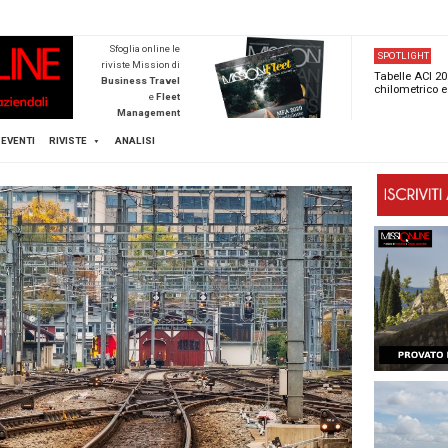
NEWSTECA
Sfoglia online l
riviste Mission d
Business Trave
e
Flee
Managemen
Scopri di pi
FLEET
MICE
EVENTI
RIVISTE
ANALISI