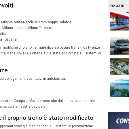
le
23 di domenica 26 luglio alle 11 di giovedì 30 luglio
.
questi periodi sarà sospesa la circolazione ferroviaria tr
Rifredi
e
Firenze Campo di Marte–Firenze Santa Maria 
i collegamenti nazionali che attraversano Firenze.
o-Sud: perché i treni saranno molt
erroviario di Firenze è uno dei punti più trafficati dell’inter
numerosi Frecciarossa e altri collegamenti a lunga percorr
tinerario dell’Alta Velocità e verranno deviati sulla linea 
o è un aumento dei tempi di percorrenza che, in alcuni cas
tre ore)
rispetto agli orari abituali.
fiche possono comprendere:
orsi alternativi;
mate diverse dal normale;