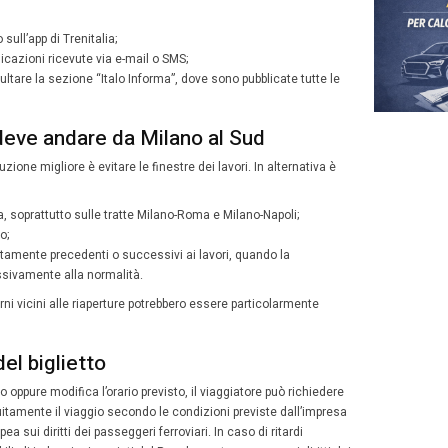
tenze anticipate;
vi posticipati;
cellazioni di alcune corse;
itazioni di percorso.
 treni sono coinvolti
 riguarderanno:
cciarossa sulla direttrice Milano-Roma-Napoli-Salerno-Re
legamenti AV Milano-Bari, Milano-Lecce e Milano-Taranto
ni Intercity e Intercity Notte;
erosi treni regionali della Toscana.
cuni treni Italo subiranno modifiche di orario, fermate di
 Marte invece che da Santa Maria Novella. L’offerta è già