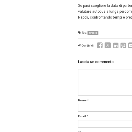
il rimbo
ferroviar
important
passegge
Link u
Ecco i co
causa i l
Tre
pro
RFI
Ita
FAQ –