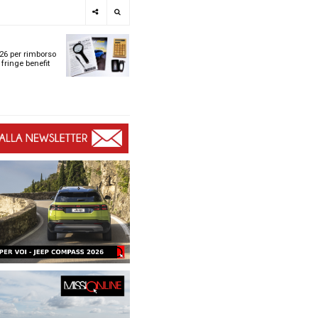
e
SPOTLIGHT
i
Tabelle ACI 2026 per r
l
chilometrico e fringe b
t
t
ù