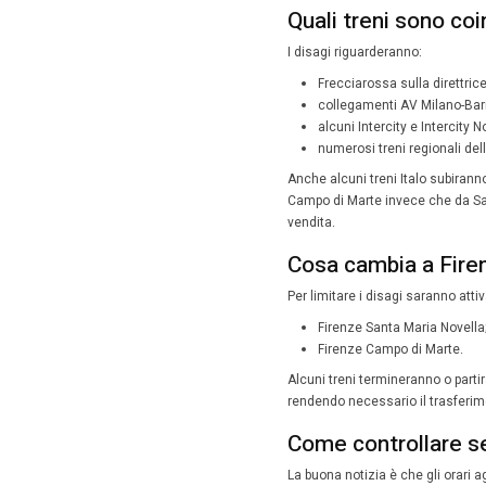
dal
Durante 
Firenze 
parte de
Milan
Il nodo f
lavori, 
normale i
risultat
minuti (
Le modi
perc
fer