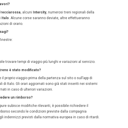
iazioni.
native per chi deve andare da Mil
ggio non è urgente, la soluzione migliore è evitare le finest
 valutare:
obus a lunga percorrenza, soprattutto sulle tratte Milano
i, se prenotati con anticipo;
tenze nei giorni immediatamente precedenti o successivi 
colazione tornerà progressivamente alla normalità.
dato però che anche i giorni vicini alle riaperture potrebb
rsi e cambio del biglietto
prio treno viene cancellato oppure modifica l’orario previst