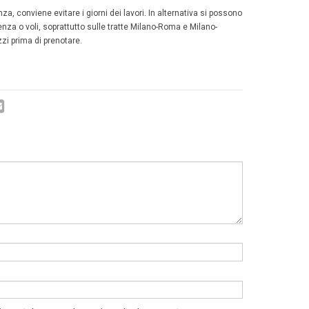
rso o riprogrammare gratuitamente il viaggio secondo le c
ia e dalla normativa europea sui diritti dei passeggeri ferro
i restano inoltre applicabili gli indennizzi previsti dal Re
ri.
tili
llegamenti ufficiali per maggiori informazioni sulla situa
avori in Centro Italia:
nitalia – Lavori programmati:
https://www.trenitalia.com
grammati.html
 – Infomobilità e avvisi:
https://www.rfi.it
lo Informa:
https://italoinviaggio.italotreno.com/it/italo-
 Treni Milano-Sud e lavori ferrov