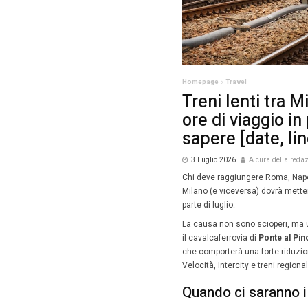
Homepag
Tren
ore 