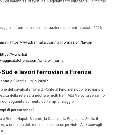
 cambia a Firenze
are i disagi saranno attivati collegamenti sostitutivi in au
enze Santa Maria Novella;
enze Campo di Marte.
reni termineranno o partiranno da Campo di Marte invece 
 necessario il trasferimento con le navette dedicate.
controllare se il proprio treno è 
notizia è che gli orari aggiornati sono già stati caricati 
lla partenza conviene:
ficare il viaggio sul sito o sull’app di Trenitalia;
trollare eventuali comunicazioni ricevute via e-mail o SM
si viaggia con Italo, consultare la sezione “Italo Informa”