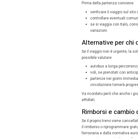
par
arri
can
lim
Quali
I disagi
Fre
col
alcu
num
Anche al
Campo di
vendita.