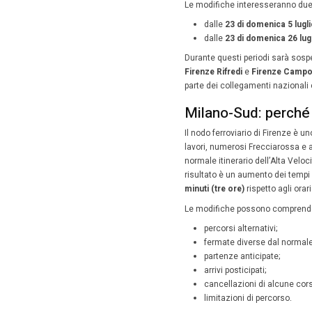
sape
3 Lugli
Chi deve
Milano (
parte di l
La causa 
il cavalc
che comp
Velocità,
Quand
Le modif
dal