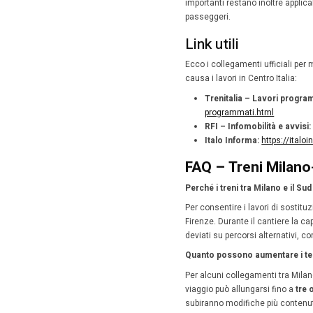
Cosa
Per limit
Fir
Fir
Alcuni t
rendendo
Come 
La buona 
Prima de
veri
con
se 