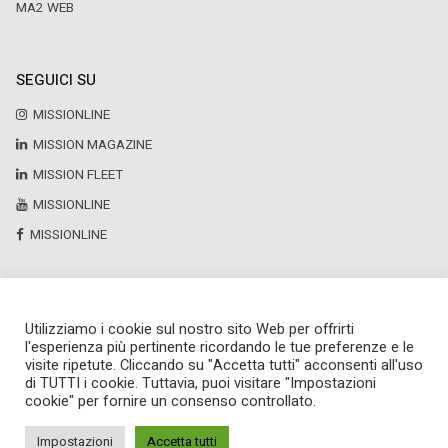
MA2 WEB
SEGUICI SU
MISSIONLINE
MISSION MAGAZINE
MISSION FLEET
MISSIONLINE
MISSIONLINE
Utilizziamo i cookie sul nostro sito Web per offrirti
Copyright © 2025 by Newsteca
l'esperienza più pertinente ricordando le tue preferenze e le
P.Iva 13171520151
visite ripetute. Cliccando su "Accetta tutti" acconsenti all'uso
Newsteca S.r.l.
di TUTTI i cookie. Tuttavia, puoi visitare "Impostazioni
Via Larga, 6
cookie" per fornire un consenso controllato.
Milano
02 36599030
Impostazioni
Accetta tutti