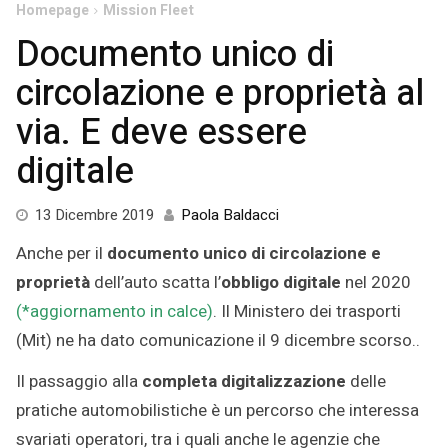
Homepage
Mission Fleet
Documento unico di
circolazione e proprietà al
via. E deve essere
digitale
25
13 Dicembre 2019
Paola Baldacci
Giugno
Anche per il
documento unico di circolazione e
2021
proprietà
dell’auto scatta l’
obbligo digitale
nel 2020
(*aggiornamento in calce)
. Il Ministero dei trasporti
(Mit) ne ha dato comunicazione il 9 dicembre scorso..
Il passaggio alla
completa digitalizzazione
delle
pratiche automobilistiche è un percorso che interessa
svariati operatori, tra i quali anche le agenzie che