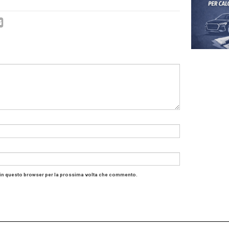
Fabio Mazzeo neo DG Opel Italia
: «Inoltre, dal suo insediamento la
crescita commercial
 con una quota aumentata di mezzo punto e un più 68% nel