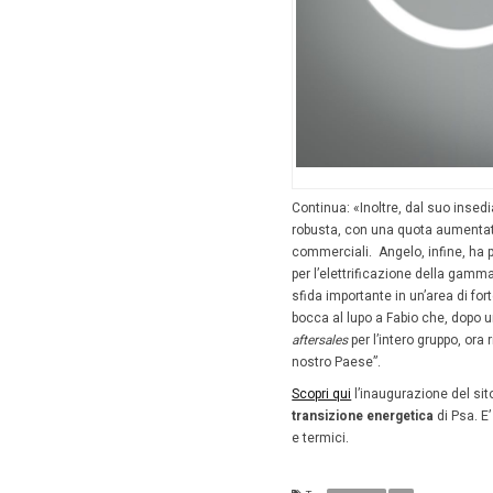
La Casa 
Angelo 
Giappone
Il
Dg dell
responsa
nella nos
marchio d
maniera 
marchio 