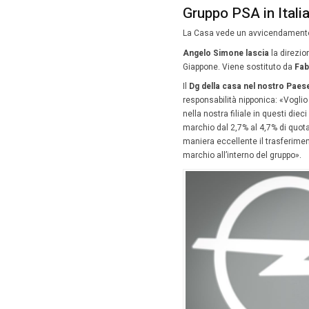
7 Genn
Il Grupp
mezzo pu
nel Belp
Peugeot
Il gruppo
del 3,5% 
«Ottime 
una
quot
una nota
di quota
Grupp