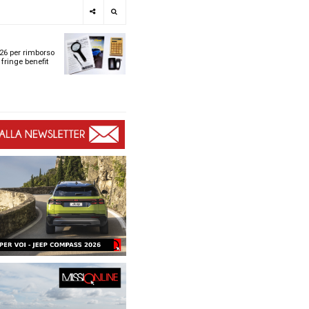
e
SPOTLIGHT
i
Tabelle ACI 2026 per r
l
chilometrico e fringe b
t
t
ù