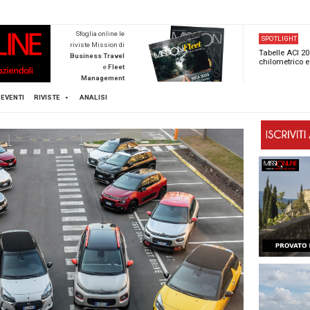
NEWSTECA
Sfoglia online l
riviste Mission d
Business Trave
e
Flee
Managemen
Scopri di pi
FLEET
MICE
EVENTI
RIVISTE
ANALISI