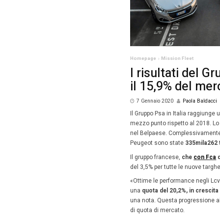
Homepag
I ri
il 1