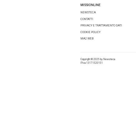
commerci
per l’ele
sfida imp
bocca al
aftersale
nostro P
Scopri q
transizi
e termici
Tag:
Gr
Condivid