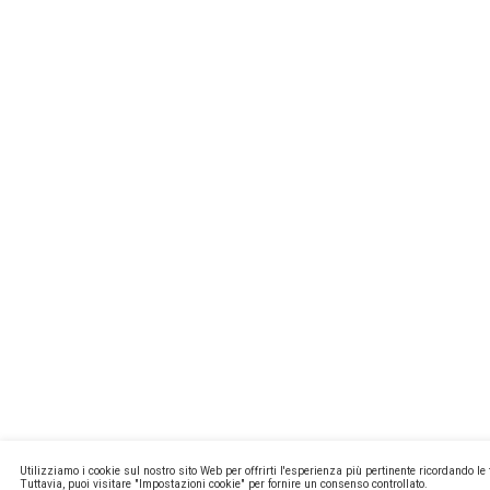
MISSIONL
NEWSTEC
CONTATTI
PRIVACY E
COOKIE PO
MA2 WEB
Copyright ©
P.Iva 13171