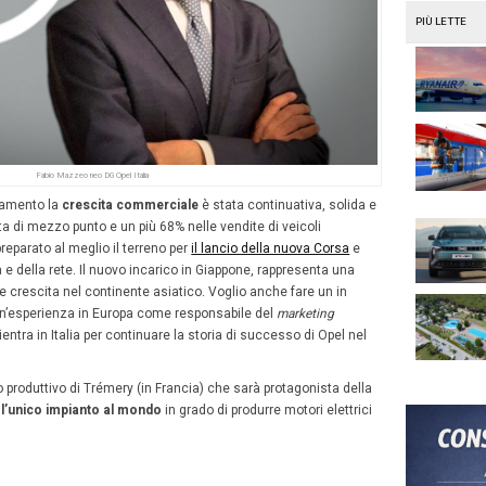
vede un avvicendamento di management, a partire dal 1
Simone lascia
la direzione di Opel Italia per andare a ricop
. Viene sostituto da
Fabio Mazzero
che diventa direttor
a casa nel nostro Paese, Gaetano Thorel
, ha ringraziat
bilità nipponica: «Voglio ringraziare personalmente Angel
tra filiale in questi dieci anni. Prima da direttore del bran
al 2,7% al 4,7% di quota. Poi, da direttore di Opel Italia 
eccellente il trasferimento della sede da Roma a Milano 
all’interno del gruppo».