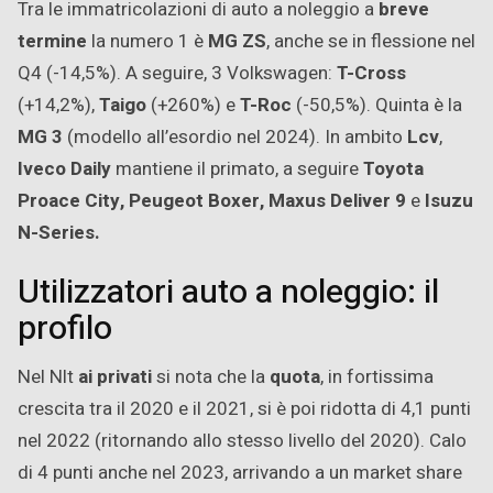
Tra le immatricolazioni di auto a noleggio a
breve
termine
la numero 1 è
MG ZS
, anche se in flessione nel
Q4 (-14,5%). A seguire, 3 Volkswagen:
T-Cross
(+14,2%),
Taigo
(+260%) e
T-Roc
(-50,5%). Quinta è la
MG 3
(modello all’esordio nel 2024). In ambito
Lcv
,
Iveco Daily
mantiene il primato, a seguire
Toyota
Proace City, Peugeot Boxer, Maxus Deliver 9
e
Isuzu
N-Series.
Utilizzatori auto a noleggio: il
profilo
Nel Nlt
ai privati
si nota che la
quota
, in fortissima
crescita tra il 2020 e il 2021, si è poi ridotta di 4,1 punti
nel 2022 (ritornando allo stesso livello del 2020). Calo
di 4 punti anche nel 2023, arrivando a un market share