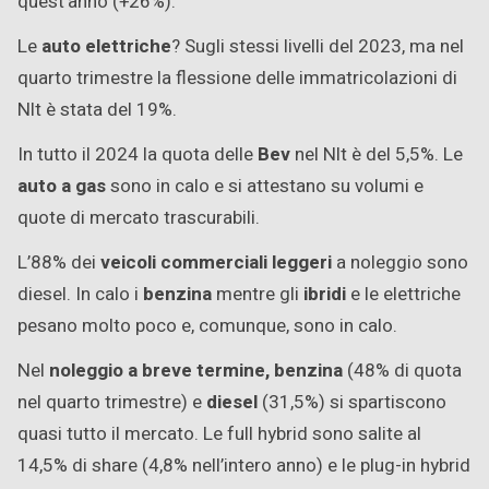
quest’anno (+26%).
Le
auto elettriche
? Sugli stessi livelli del 2023, ma nel
quarto trimestre la flessione delle immatricolazioni di
Nlt è stata del 19%.
In tutto il 2024 la quota delle
Bev
nel Nlt è del 5,5%. Le
auto a gas
sono in calo e si attestano su volumi e
quote di mercato trascurabili.
L’88% dei
veicoli commerciali leggeri
a noleggio sono
diesel. In calo i
benzina
mentre gli
ibridi
e le elettriche
pesano molto poco e, comunque, sono in calo.
Nel
noleggio a breve termine, benzina
(48% di quota
nel quarto trimestre) e
diesel
(31,5%) si spartiscono
quasi tutto il mercato. Le full hybrid sono salite al
14,5% di share (4,8% nell’intero anno) e le plug-in hybrid