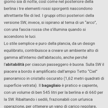
giorno sia di notte, così come nel posteriore della
berlina i tre elementi rossi sporgenti nascondono
altrettante file di led. I gruppi ottici posteriori della
versione SW, invece, si ispirano al tema di un “arco”,
con una fascia rossa che s’illumina quando si
accendono le luci.
Lo stile semplice e puro della plancia, da un design
equilibrato, contribuisce a creare un ambiente alto di
gamma all’interno dell’abitacolo, anche perché
l’
abitabilità
per ciascun passeggero è buona. Sulla SW il
piacere a bordo è amplificato dall’ampio Tetto “Ciel”
panoramico in cristallo oscurato (1,62 metri quadrati di
superficie vetrata). Il
bagagliaio
è pratico e capiente,
con un volume di ben 545 litri per la berlina e di 660 per
la SW. Ribaltando i sedili, frazionabili con un’unica
operazione, per ottenere un vano di carico regolare,