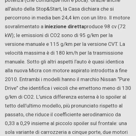
potenza (che comunque non è poca). Grazie anche
all’aiuto della Stop&Start, la Casa dichiara che si
percorrono in media ben 24,4 km con un litro. Il motore
sovralimentato a
iniezione diretta
produce 98 cv (72
kW); le emissioni di CO2 sono di 95 g/km per la
versione manuale e 115 g/km per la versione CVT. La
velocità massima è di 180 km/h per la trasmissione
manuale. Sotto gli altri aspetti l’auto è quasi identica
alla nuova Micra con motore aspirato introdotta a fine
2010. Entrambi i modelli hanno il marchio Nissan “Pure
Drive” che identifica i veicoli che emettono meno di 130
g/km di CO2. L’unica differenza esterna è lo spoiler al
tetto dell’ultimo modello, più pronunciato rispetto al
passato, che riduce il coefficiente aerodinamico da
0,33 a 0,29 insieme al piccolo spoiler sul frontale: una
sola variante di carrozzeria a cinque porte, due motori