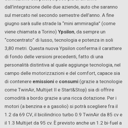
dall’integrazione delle due aziende, auto che saranno
sul mercato nel secondo semestre dell’anno. A fine
giugno sarà sulle strade la “mini ammiraglia” (come
viene chiamata a Torino)
Ypsilon
, da sempre un
“concentrato” di lusso, tecnologia e potenza in soli
3,80 metri. Questa nuova Ypsilon conferma il carattere
di fondo delle versioni precedenti, fatto di una
personalità distintiva al quale aggiunge tecnologia, nel
campo delle motorizzazioni e del comfort, capace sia
di contenere
emissioni
e
consumi
(grazie a tecnologie
come TwinAir, Multijet II e Start&Stop) sia di offrire
comodità a bordo grazie a una ricca dotazione. Per i
motori (a benzina e a gasolio) si potrà scegliere fra il
1.2 da 69 CV, il bicilindrico turbo 0.9 TwinAir da 85 cv e
il 1.3 Multijet da 95 cv. È previsto anche un 1.2 bi-fuel a