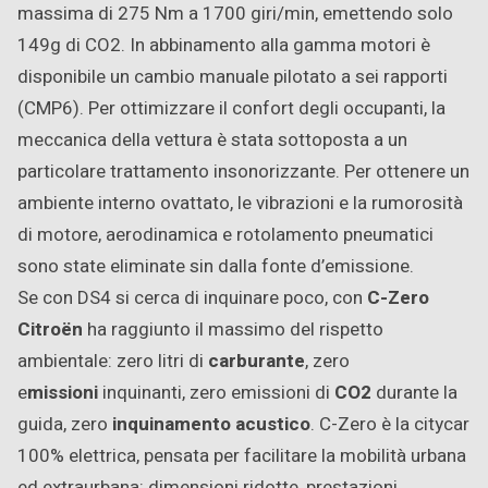
massima di 275 Nm a 1700 giri/min, emettendo solo
149g di CO2. In abbinamento alla gamma motori è
disponibile un cambio manuale pilotato a sei rapporti
(CMP6). Per ottimizzare il confort degli occupanti, la
meccanica della vettura è stata sottoposta a un
particolare trattamento insonorizzante. Per ottenere un
ambiente interno ovattato, le vibrazioni e la rumorosità
di motore, aerodinamica e rotolamento pneumatici
sono state eliminate sin dalla fonte d’emissione.
Se con DS4 si cerca di inquinare poco, con
C-Zero
Citroën
ha raggiunto il massimo del rispetto
ambientale: zero litri di
carburante
, zero
e
missioni
inquinanti, zero emissioni di
CO2
durante la
guida, zero
inquinamento acustico
. C-Zero è la citycar
100% elettrica, pensata per facilitare la mobilità urbana
ed extraurbana: dimensioni ridotte, prestazioni