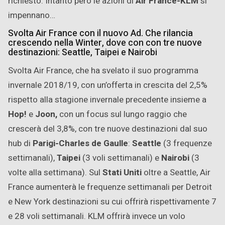
richiesto. Intanto però le azioni di
Air France-KLM
si
impennano…
Svolta Air France con il nuovo Ad. Che rilancia
crescendo nella Winter, dove con con tre nuove
destinazioni: Seattle, Taipei e Nairobi
Svolta Air France, che ha svelato il suo programma
invernale 2018/19, con un’offerta in crescita del 2,5%
rispetto alla stagione invernale precedente insieme a
Hop!
e
Joon,
con un focus sul lungo raggio che
crescerà del 3,8%, con tre nuove destinazioni dal suo
hub di
Parigi-Charles de Gaulle
:
Seattle
(3 frequenze
settimanali),
Taipei
(3 voli settimanali) e
Nairobi
(3
volte alla settimana). Sul
Stati Uniti
oltre a Seattle, Air
France aumenterà le frequenze settimanali per Detroit
e New York destinazioni su cui offrirà rispettivamente 7
e 28 voli settimanali. KLM offrirà invece un volo