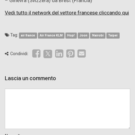
– Ginevra (Svizzera) da Brest (Francia)
Vedi tutto il network del vettore francese cliccando qui
Tag:
air france
Air France KLM
Hop!
Joon
Nairobi
Taipei
Condividi:
Lascia un commento
Comment