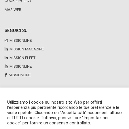
COOKIE POLICY
MA2 WEB
SEGUICI SU
MISSIONLINE
MISSION MAGAZINE
MISSION FLEET
MISSIONLINE
MISSIONLINE
Utilizziamo i cookie sul nostro sito Web per offrirti
Copyright © 2025 by Newsteca
l'esperienza più pertinente ricordando le tue preferenze e le
P.Iva 13171520151
visite ripetute. Cliccando su "Accetta tutti" acconsenti all'uso
Newsteca S.r.l.
di TUTTI i cookie. Tuttavia, puoi visitare "Impostazioni
Via Larga, 6
cookie" per fornire un consenso controllato.
Milano