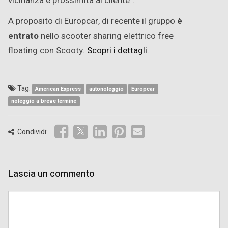
vicinanza e prossimità al cliente”.
A proposito di Europcar, di recente il gruppo
è
entrato
nello scooter sharing elettrico free
floating con Scooty.
Scopri i dettagli
.
Tag:
American Express
autonoleggio
Europcar
noleggio a breve termine
Condividi:
Lascia un commento
Comment