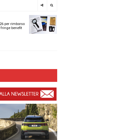
e
SPOTLIGHT
i
Tabelle ACI 2026 per r
l
chilometrico e fringe b
t
t
ù