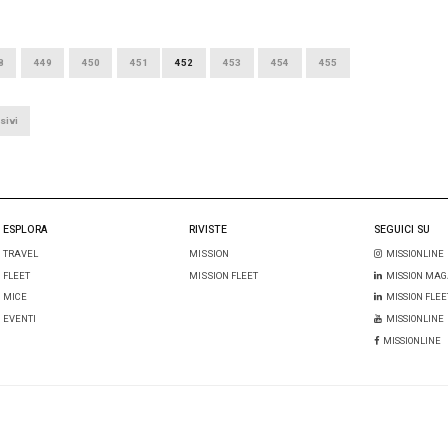
10 APRILE 2017
7
Ryanair: al 
 Jal) pronta al ritorno
da Roma F
alia con il B787-800
ALBERTO VITA
A
Ryanair lancerà i s
oi, ne sono sicura, una compagnia giapponese
prossimo 17 aprile 
olare in Italia. Ed io spero sia Ana. Il mercato del
connessione che il
 è già […]