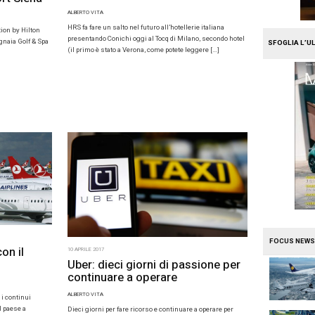
11 APRILE 2017
7
HRS presen
sbarca in Italia con La
Conichi sul
a Golf & Spa Resort Siena
ALBERTO VITA
A
HRS fa fare un salto
and alberghiero Curio A Collection by Hilton