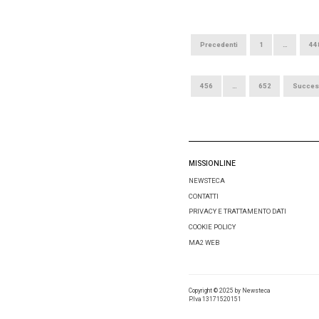
10 APRILE 201
Ana (o
sull’It
ALBERTO VIT
“Prima o p
tornerà a v
Nord Europa