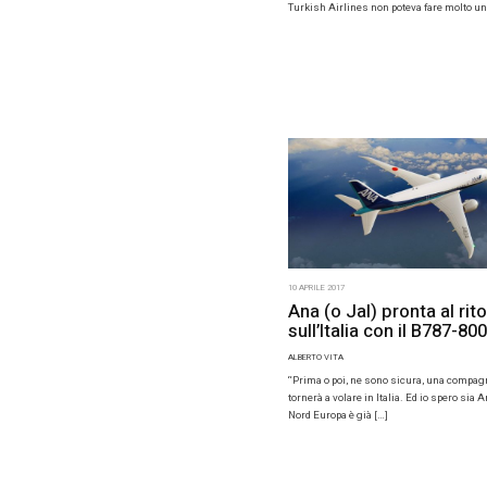
sbarca in I
Resort Sie
11 APRILE 201