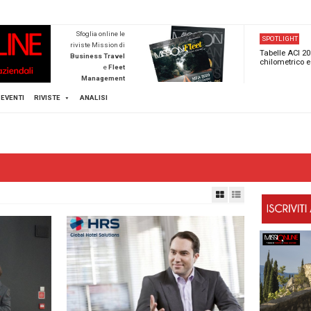
NEWSTECA
Sfoglia online l
riviste Mission d
Business Trave
e
Flee
Managemen
Scopri di pi
FLEET
MICE
EVENTI
RIVISTE
ANALISI
e
Travel
AVEL