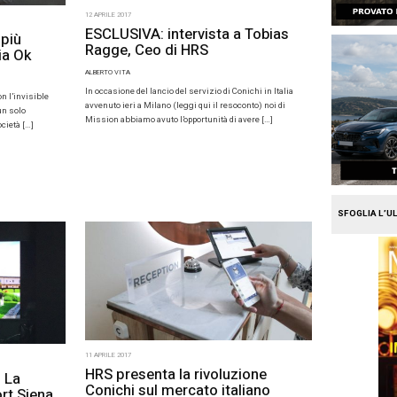
12 APRILE 2017
7
ESCLUSIVA:
s punta sempre di più
Ragge, Ceo
isible payment. Italia Ok
ALBERTO VITA
A
In occasione del lan
senza carte di pagamento ma con l’invisible
avvenuto ieri a Mil
on tutte le spese integrate in un solo
Mission abbiamo av
uesta la visione di AirPlus, società […]