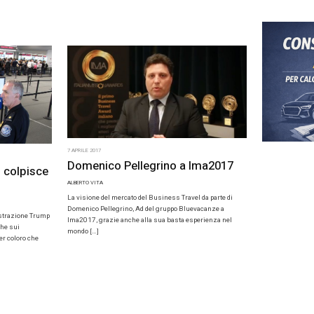
 Airlines rilancia con il
Uber: dieci
rk
continuare
A
ALBERTO VITA
cato golpe dello scorso anno e i continui
erroristici che hanno flagellato il paese a
Dieci giorni per fa
lines non poteva fare molto una decisione, […]
Uber, dopo che la s
Roma ha imposto il 