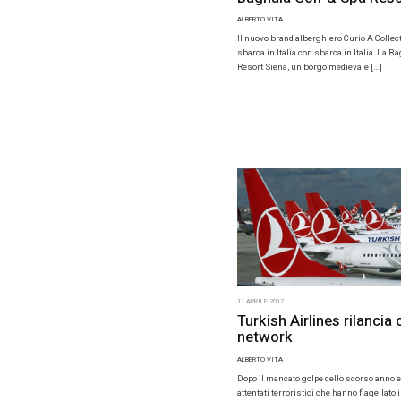
12 APRILE 201
Curio 
Bagnai
ALBERTO VIT
Il nuovo br