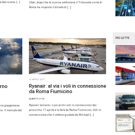
presentando Conich
talia con sbarca in Italia La Bagnaia Golf & Spa
(il primo è stato a
na, un borgo medievale […]
7
10 APRILE 2017