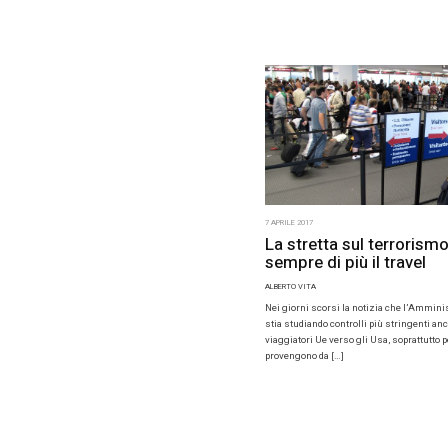
Turkish
netwo
ALBERTO VIT
Dopo il man
attentati t
Turkish Air