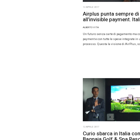
12 APRILE 201
Airplu
all’inv
ALBERTO VIT
Un futuro 
payment e c
processo. Q