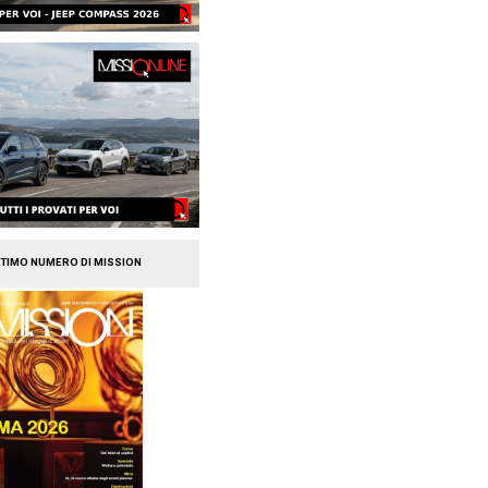
 intervista a Tobias
 di HRS
cio del servizio di Conichi in Italia
ano (leggi qui il resoconto) noi di
uto l’opportunità di avere […]