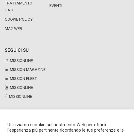
TRATTAMENTO
EVENTI
DATI
COOKIE POLICY
MA2 WEB
SEGUICI SU
MISSIONLINE
MISSION MAGAZINE
MISSION FLEET
MISSIONLINE
MISSIONLINE
Utilizziamo i cookie sul nostro sito Web per offrirti
Copyright © 2025 by Newsteca
l'esperienza più pertinente ricordando le tue preferenze e le
P.Iva 13171520151