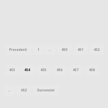
Paginazione
degli
Precedenti
1
…
450
451
452
articoli
453
454
455
456
457
458
…
652
Successivi