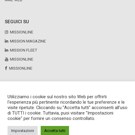
MA2 WEB
SEGUICI SU
MISSIONLINE
MISSION MAGAZINE
MISSION FLEET
MISSIONLINE
MISSIONLINE
Utilizziamo i cookie sul nostro sito Web per offrirti
Copyright © 2025 by Newsteca
l'esperienza più pertinente ricordando le tue preferenze e le
P.Iva 13171520151
visite ripetute. Cliccando su "Accetta tutti" acconsenti all'uso
Newsteca S.r.l.
di TUTTI i cookie. Tuttavia, puoi visitare "Impostazioni
Via Larga, 6
cookie" per fornire un consenso controllato.
Milano
02 36599030
Impostazioni
Accetta tutti