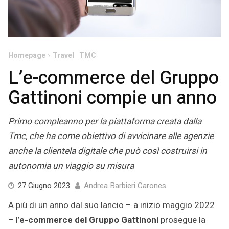
Homepage
Travel
TMC
L’e-commerce del Gruppo
Gattinoni compie un anno
Primo compleanno per la piattaforma creata dalla
Tmc, che ha come obiettivo di avvicinare alle agenzie
anche la clientela digitale che può così costruirsi in
autonomia un viaggio su misura
27
27 Giugno 2023
Andrea Barbieri Carones
Giugno
A più di un anno dal suo lancio – a inizio maggio 2022
2023
– l’
e-commerce del Gruppo Gattinoni
prosegue la