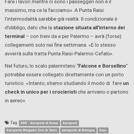
Fare i lavori mentre ci sono i passeggeri non è il
massimo, ma ce la facciamo». A Punta Raisi
l’intermodalità sarebbe già realtà. Il condizionale è
d’obbligo, dato che la
stazione situata all’interno dei
terminal
– con treni da e per Palermo – avrà (forse)
collegamenti solo nei fine settimana. «E lo stesso
avverrà sulla tratta Punta Raisi-Palermo-Cefalù».
Nel futuro, lo scalo palermitano “
Falcone e Borsellino
”
potrebbe essere collegato direttamente con un porto
turistico. «Intanto, stiamo studiando il modo di fare
un
check in unico per i crocieristi
che arrivano o partono
in aereo».
Tag:
ADR - Aeroporti di Roma
Aeroporti
Aeroporto Bergamo Orio Al Serio
aeroporto di Bologna
Enac