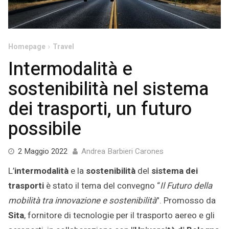
Homepage
Travel
Intermodalità e
sostenibilità nel sistema
dei trasporti, un futuro
possibile
20
2 Maggio 2022
Andrea Barbieri Carones
Maggio
L’
intermodalità
e la
sostenibilità
del
sistema dei
2022
trasporti
è stato il tema del convegno “
Il Futuro della
mobilità tra innovazione e sostenibilità
”. Promosso da
Sita
, fornitore di tecnologie per il trasporto aereo e gli