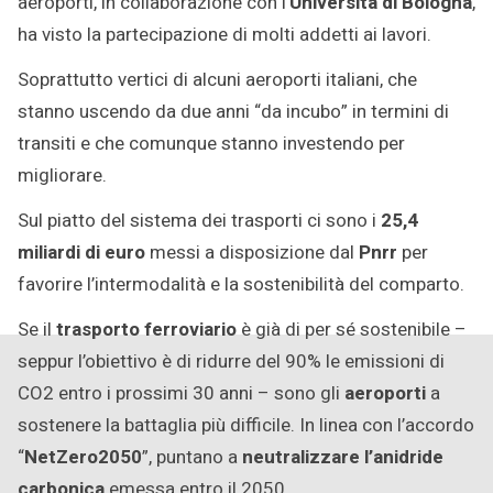
aeroporti, in collaborazione con l’
Università di Bologna
,
ha visto la partecipazione di molti addetti ai lavori.
Soprattutto vertici di alcuni aeroporti italiani, che
stanno uscendo da due anni “da incubo” in termini di
transiti e che comunque stanno investendo per
migliorare.
Sul piatto del sistema dei trasporti ci sono i
25,4
miliardi di euro
messi a disposizione dal
Pnrr
per
favorire l’intermodalità e la sostenibilità del comparto.
Se il
trasporto ferroviario
è già di per sé sostenibile –
seppur l’obiettivo è di ridurre del 90% le emissioni di
CO2 entro i prossimi 30 anni – sono gli
aeroporti
a
sostenere la battaglia più difficile. In linea con l’accordo
“
NetZero2050
”, puntano a
neutralizzare l’anidride
carbonica
emessa entro il 2050.