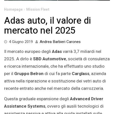
Homepage
Mission Fleet
Adas auto, il valore di
mercato nel 2025
30
4 Giugno 2019
Andrea Barbieri Carones
Ottobre
Il mercato europeo degli
Adas
varrà 3,7 miliardi nel
2019
2025. A dirlo è
SBD Automotive
, società di consulenza
e ricerca internazionale, che ha effettuato uno studio
per il
Gruppo Belron
di cui fa parte
Carglass
, azienda
attiva nella riparazione e sostituzione dei vetri auto di
recente entrato anche nel mercato della carrozzeria.
Questa graduale espansione degli
Advanced Driver
Assistance Systems
, ovvero gli ausili tecnologici di
assistenza passiva e attiva alla guida installati sulle