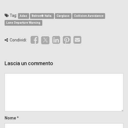
Tag:
Adas
Belron® Italia.
Carglass
Collision Avoidance
Lane Departure Warning
Condividi:
Lascia un commento
Comment
Nome
*