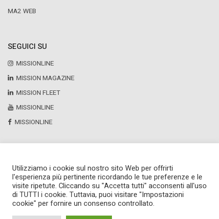
MA2 WEB
SEGUICI SU
MISSIONLINE
MISSION MAGAZINE
MISSION FLEET
MISSIONLINE
MISSIONLINE
Utilizziamo i cookie sul nostro sito Web per offrirti
Copyright © 2025 by Newsteca
l'esperienza più pertinente ricordando le tue preferenze e le
P.Iva 13171520151
visite ripetute. Cliccando su "Accetta tutti" acconsenti all'uso
Newsteca S.r.l.
di TUTTI i cookie. Tuttavia, puoi visitare "Impostazioni
Via Larga, 6
cookie" per fornire un consenso controllato.
Milano
02 36599030