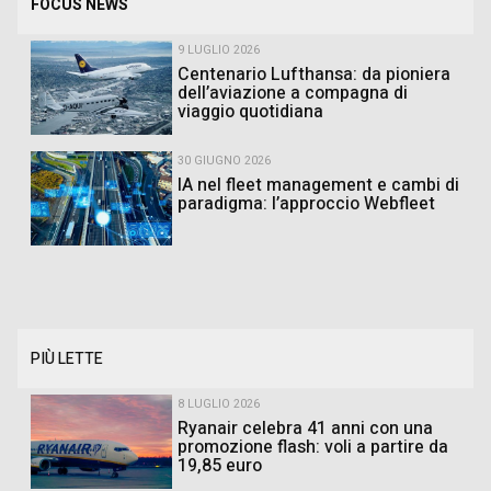
FOCUS NEWS
9 LUGLIO 2026
Centenario Lufthansa: da pioniera
dell’aviazione a compagna di
viaggio quotidiana
30 GIUGNO 2026
IA nel fleet management e cambi di
paradigma: l’approccio Webfleet
PIÙ LETTE
8 LUGLIO 2026
Ryanair celebra 41 anni con una
promozione flash: voli a partire da
19,85 euro