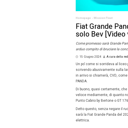
Homepag
Fiat
solo
Come pro
arduo co