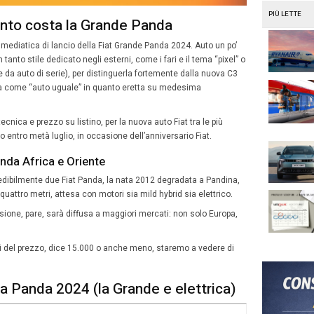
la TV un film che a inizio anni Ottanta usò la prima Panda
agonista di torbide vicende coniugali per Alberto Sordi e 
a una Panda, usata casualmente dalla moglie al posto del
, “aprì” una serie di situazioni che vivacizzavano l’intere
taliano.