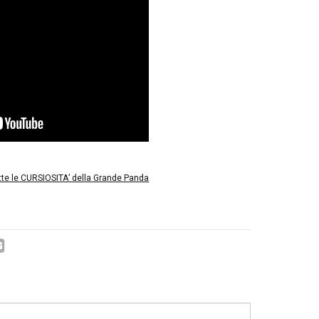
o prezzi Grande Panda Africa e Oriente
no Stellantis, restano incredibilmente due Fiat Panda, la 
 e la nuova lunga quasi quattro metri, attesa con motori s
 per Fiat è che questa versione, pare, sarà diffusa a magg
dio Oriente e Africa.
se sbagliando, da i numeri del prezzo, dice 15.000 o anc
l’errore.
 Video – nuova Panda 2024 (la Gr