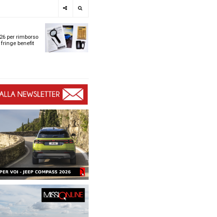
e
SPOTLIGHT
i
Tabelle ACI 2026 per r
l
chilometrico e fringe b
t
t
ù