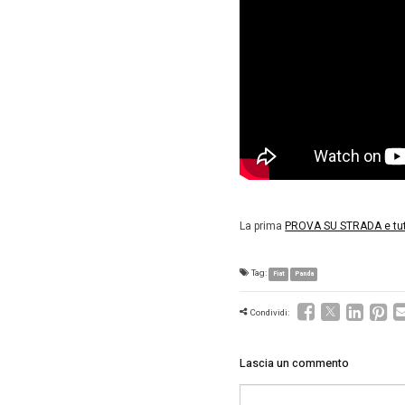
Listin
Su listi
nel nome
Il buono
anche Me
Chi, for
quanto è 
Primo