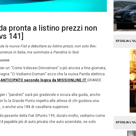
e
Mission Fleet
 Grande Panda pronta a listi
 Bev [Video vs 141]
messo sarà Grande Panda la nuova Fiat a debuttare su list
mpito di bruciare la concorrenza in Italia, ma sommata a 