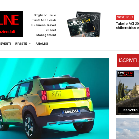
NEWSTECA
Sfoglia online l
riviste Mission d
Business Trave
e
Flee
Managemen
Scopri di pi
FLEET
MICE
EVENTI
RIVISTE
ANALISI