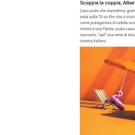
15 Giu
Un po’ c
scrivend
in arriv
PANDA.
Di buono
veloce m
Punto Ca
Detto qu
sarà la 
elettrica
Scoppi
Caso vuo