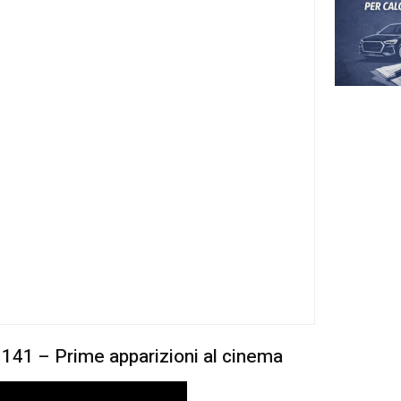
do arriva e quanto costa la Grand
ece si apre la campagna mediatica di lancio della Fiat G
a come la prima, ma con tanto stile dedicato negli esterni,
 (quasi da concept più che da auto di serie), per distingu
 che i critici additano già come “auto uguale” in quant
ma di Stellantis.
di allestimento, scheda tecnica e prezzo su listino, per la
ovità dell’anno
, li sapremo entro metà luglio, in occasione