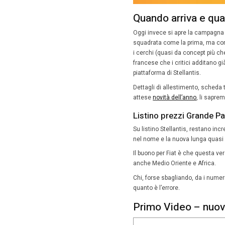
onda sul
come prot
intorno 
nascosto
cinema i