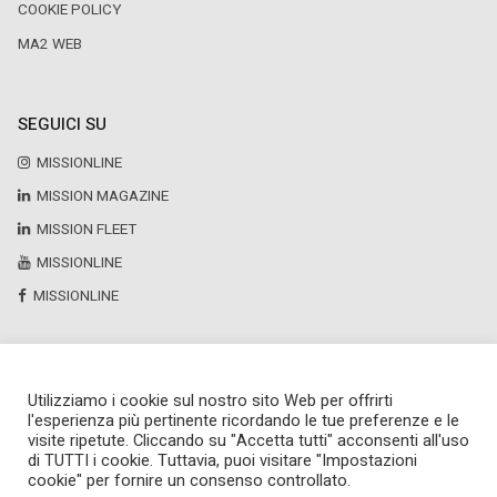
COOKIE POLICY
MA2 WEB
SEGUICI SU
MISSIONLINE
MISSION MAGAZINE
MISSION FLEET
MISSIONLINE
MISSIONLINE
Utilizziamo i cookie sul nostro sito Web per offrirti
Copyright © 2025 by Newsteca
l'esperienza più pertinente ricordando le tue preferenze e le
P.Iva 13171520151
visite ripetute. Cliccando su "Accetta tutti" acconsenti all'uso
Newsteca S.r.l.
di TUTTI i cookie. Tuttavia, puoi visitare "Impostazioni
Via Larga, 6
cookie" per fornire un consenso controllato.
Milano