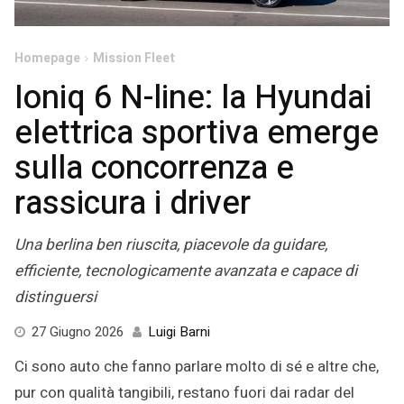
Homepage
Mission Fleet
Ioniq 6 N-line: la Hyundai
elettrica sportiva emerge
sulla concorrenza e
rassicura i driver
Una berlina ben riuscita, piacevole da guidare,
efficiente, tecnologicamente avanzata e capace di
distinguersi
27
27 Giugno 2026
Luigi Barni
Giugno
Ci sono auto che fanno parlare molto di sé e altre che,
2026
pur con qualità tangibili, restano fuori dai radar del