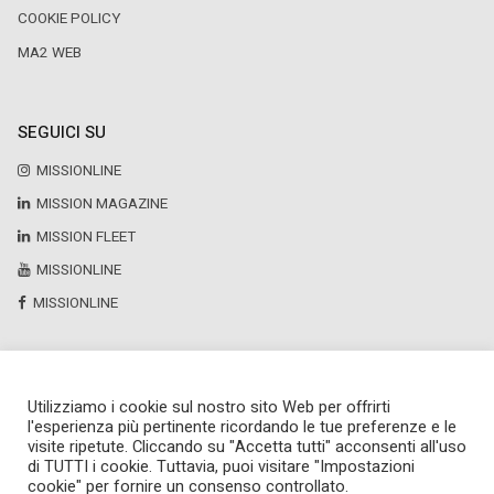
COOKIE POLICY
MA2 WEB
SEGUICI SU
MISSIONLINE
MISSION MAGAZINE
MISSION FLEET
MISSIONLINE
MISSIONLINE
Utilizziamo i cookie sul nostro sito Web per offrirti
Copyright © 2025 by Newsteca
l'esperienza più pertinente ricordando le tue preferenze e le
P.Iva 13171520151
visite ripetute. Cliccando su "Accetta tutti" acconsenti all'uso
Newsteca S.r.l.
di TUTTI i cookie. Tuttavia, puoi visitare "Impostazioni
Via Larga, 6
cookie" per fornire un consenso controllato.
Milano