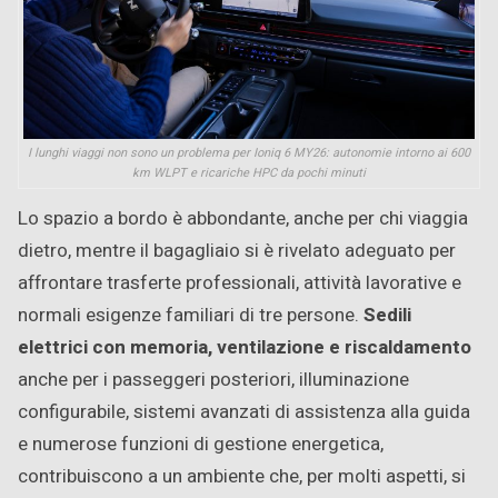
I lunghi viaggi non sono un problema per Ioniq 6 MY26: autonomie intorno ai 600
km WLPT e ricariche HPC da pochi minuti
Lo spazio a bordo è abbondante, anche per chi viaggia
dietro, mentre il bagagliaio si è rivelato adeguato per
affrontare trasferte professionali, attività lavorative e
normali esigenze familiari di tre persone.
Sedili
elettrici con memoria, ventilazione e riscaldamento
anche per i passeggeri posteriori, illuminazione
configurabile, sistemi avanzati di assistenza alla guida
e numerose funzioni di gestione energetica,
contribuiscono a un ambiente che, per molti aspetti, si