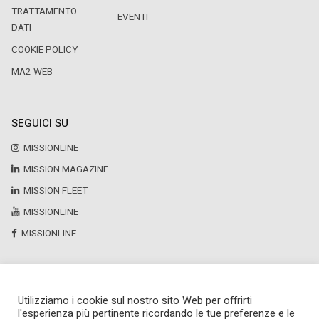
TRATTAMENTO
EVENTI
DATI
COOKIE POLICY
MA2 WEB
SEGUICI SU
MISSIONLINE
MISSION MAGAZINE
MISSION FLEET
MISSIONLINE
MISSIONLINE
Utilizziamo i cookie sul nostro sito Web per offrirti
Copyright © 2025 by Newsteca
l'esperienza più pertinente ricordando le tue preferenze e le
P.Iva 13171520151