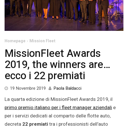
Homepage
Mission Fleet
MissionFleet Awards
2019, the winners are…
ecco i 22 premiati
25
19 Novembre 2019
Paola Baldacci
Novembre
La quarta edizione di MissionFleet Awards 2019, il
2019
primo premio italiano per i fleet manager aziendali
e
per i servizi dedicati al comparto delle flotte auto,
decreta
22 premiati
tra i professionisti dell’auto