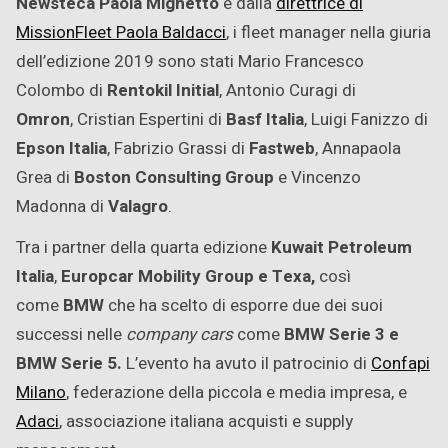
Newsteca Paola Mighetto
e dalla
direttrice di
MissionFleet Paola Baldacci
, i fleet manager nella giuria
dell’edizione 2019 sono stati Mario Francesco
Colombo di
Rentokil Initial
, Antonio Curagi di
Omron
, Cristian Espertini di
Basf Italia
, Luigi Fanizzo di
Epson Italia
, Fabrizio Grassi di
Fastweb
, Annapaola
Grea di
Boston Consulting Group
e Vincenzo
Madonna di
Valagro
.
Tra i partner della quarta edizione
Kuwait Petroleum
Italia
,
Europcar Mobility Group e Texa,
così
come
BMW
che ha scelto di esporre due dei suoi
successi nelle
company cars
come
BMW Serie 3 e
BMW Serie 5.
L’evento ha avuto il patrocinio di
Confapi
Milano
, federazione della piccola e media impresa, e
Adaci
, associazione italiana acquisti e supply