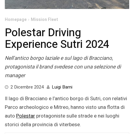
Homepage
Mission Fleet
Polestar Driving
Experience Sutri 2024
Nell'antico borgo laziale e sul lago di Bracciano,
protagonista il brand svedese con una selezione di
manager
2
2 Dicembre 2024
Luigi Barni
Dicembre
Il lago di Bracciano e l’antico borgo di Sutri, con relativi
2024
Parco archeologico e Mitreo, hanno visto una flotta di
auto
Polestar
protagoniste sulle strade e nei luoghi
storici della provincia di viterbese.