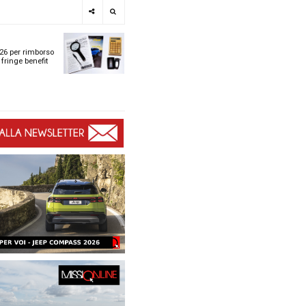
e
SPOTLIGHT
i
Tabelle ACI 2026 per r
l
chilometrico e fringe b
t
t
ù