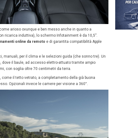
a Corolla Cross dal vivo
a da fuori, è una vettura “rialzata” ma non esuberante, c
no mode, o anticipano doti nascoste. La Corolla Cross h
ettagli curati, come le bombature dei parafanghi, l’estesa 
 sono da 18’’ e non mancano profili plastici, nella parte b
cromato.