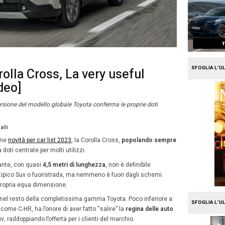
e
Mission Fleet
a Toyota Corolla Cross, La v
any car [video]