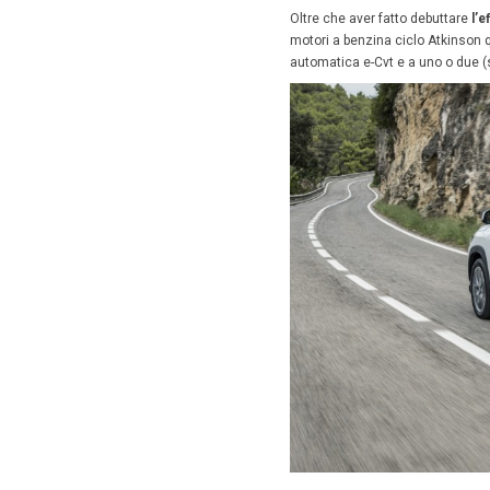
A un anno
centrate
23 Nov
È in Ita
più certi
Capiente
classica
Perché l
Coerente
Rav4 ma 
globali
n
Oltre ch
motori a 