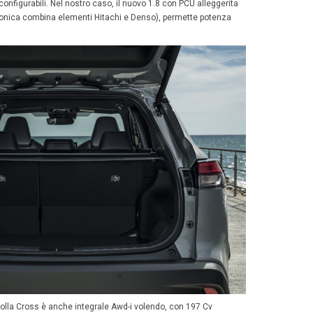
colo, spazioso, percepito come arioso ovunque e ben me
enti per mobile (3 Usb con ricarica induttiva), lo schermo
te inclinato, con
aggiornamenti online da remoto
e di 
s) o Android.
anche vari comandi fisici, manuali, per il clima e le sele
 subito amico, semplice, dove il baule, ad accesso elett
e, permette 436 litri minimi, con soglia oltre 70 centimetri
ccessori di serie graditi
, come il tetto vetrato, a compl
tà ed il navigatore connesso. Opzionali invece le camere