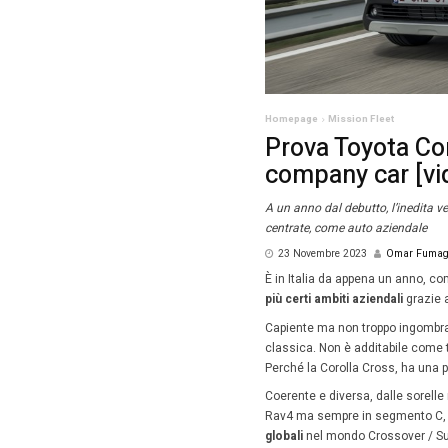
Homepag
Prov
comp