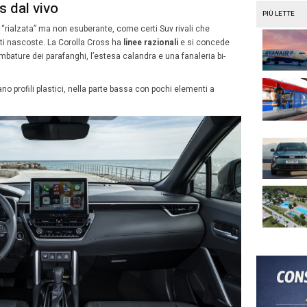
ca e-Cvt e a uno o due (se 4×4) motori elettrici a 600 V.