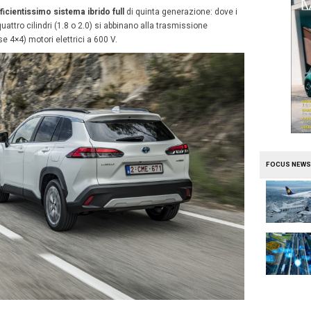
 dal debutto, l’inedita versione del modello globale Toyot
, come auto aziendale
embre 2023
Omar Fumagalli
lia da appena un anno, come
novità per car list 2023
, la Co
 ambiti aziendali
grazie a doti centrate per molti utilizzi.
 ma non troppo ingombrante, con quasi
4,5 metri di lun
. Non è additabile come tipico Suv o fuoristrada, ma nem
a Corolla Cross, ha una propria equa dimensione.
 e diversa, dalle sorelle nel resto della completissima 
sempre in segmento C, come C-HR, ha l’onore di aver fatt
el mondo Crossover / Suv, raddoppiando l’offerta per i cli
e aver fatto debuttare
l’efficientissimo sistema ibrido ful
benzina ciclo Atkinson quattro cilindri (1.8 o 2.0) si abb