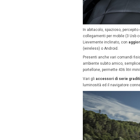
Toyot
Osservat
rincorro
alcuni d
Led.
I cerchi
effetto 