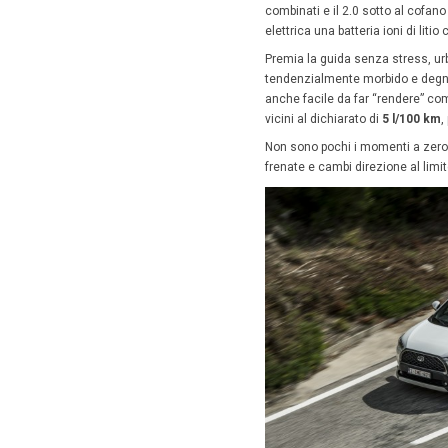
In vi
Al volant