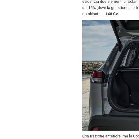
In abita
collegam
Lievemen
(wireles
Presenti 
ambiente
portellon
Vari gli
a
luminosi