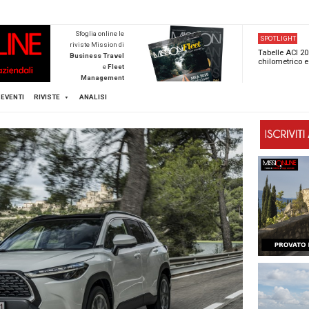
NEWSTECA
Sfoglia online l
riviste Mission d
Business Trave
e
Flee
Managemen
Scopri di pi
FLEET
MICE
EVENTI
RIVISTE
ANALISI