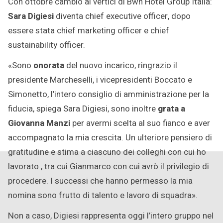
Con ottobre cambio ai vertici di Bwh Hotel Group Italia:
2022
Sara Digiesi
diventa chief executive officer, dopo
essere stata chief marketing officer e chief
sustainability officer.
«Sono
onorata
del nuovo incarico, ringrazio il
presidente Marcheselli, i vicepresidenti Boccato e
Simonetto, l’intero consiglio di amministrazione per la
fiducia, spiega Sara Digiesi, sono inoltre
grata a
Giovanna Manzi
per avermi scelta al suo fianco e aver
accompagnato la mia crescita. Un ulteriore pensiero di
gratitudine e stima a ciascuno dei colleghi con cui ho
lavorato , tra cui Gianmarco con cui avrò il privilegio di
procedere. I successi che hanno permesso la mia
nomina sono frutto di talento e lavoro di squadra».
Non a caso, Digiesi rappresenta oggi l’intero gruppo nel