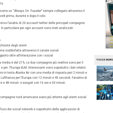
social.
obre 2016
Elisabetta Francioli
 network
sono ormai pane quotidiano per ogni persona e
lto questo aspetto e sono presenti sulle piattaforme so
lizzati per comunicare le proprie iniziative, le promozioni
 I social network sono sempre più spesso utilizzati come ve
ere in soccorso agli utenti mobile che cercano informazio
to, bagaglio smarrito etc…
ocial
, azienda di consulenza di costumer service, ha a
ostumer service
di 20 compagnie aeree di Nord America ed
a Mile on the Customer Journey”
.
tudio emerge che
l’89%
delle compagnie aeree credono ch
 priorità assolute del 2016.
iatore è stato identificato come un “Always On
Traveller
” 