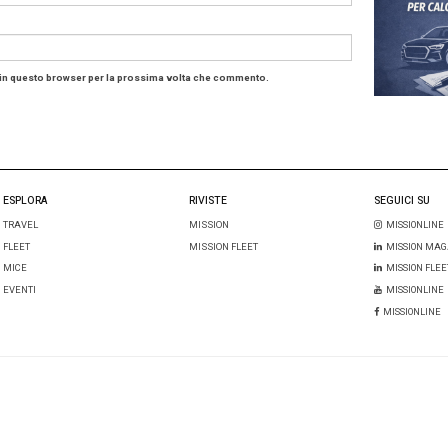
i dati si evince come le compagnie nord americane siano 
di aiuto.
diffusione in crescita dell’uso dei social network e soprat
stica istantanea come
WhatsAPP, Facebook Messeng
à per le compagnie aeree di fornire risposte in real time
 service dedicato 24 ore su 24 che possa occuparsi dell
r giorno.
ompagnie si stanno organizzando in questo senso riserva
 all’interno di canali di messaggistica privati in grado d
d a servizi, informazioni e news riguardo alla compagni
stumer service
Social