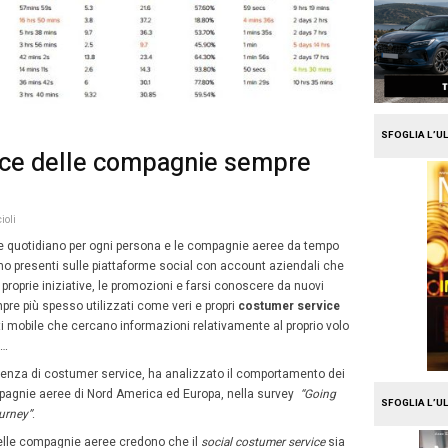
e
Travel
stumer service delle compa