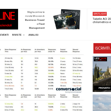
NEWSTECA
Sfoglia online l
riviste Mission d
Business Trave
e
Flee
Managemen
Scopri di pi
FLEET
MICE
EVENTI
RIVISTE
ANALISI