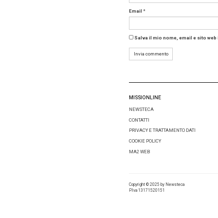
Da quest
in cerca 
Vista la 
messagi
necessit
costumer
giorno pe
Alcune c
community
on deman
Tag:
co