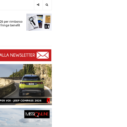
e
SPOTLIGHT
i
Tabelle ACI 2026 per r
l
chilometrico e fringe b
t
t
ù