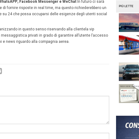
smartphone ai social network prima, durante e dopo il volo
a è stata costruita attraverso l’analisi di 20 account twit
rd americane e europee. In particolare per ogni account s
volume di interazioni
eattività delle interazioni
velocità di risposta alle richieste degli utenti
la richiesta dell’utente viene soddisfatta attraverso il ca
la compagnia offre un supporto oltre all’interazione con i 
to riguarda la reattività la media è del 21%. Le due compag
rica South West Arlines e per l’Europa KLM. Interessanti s
ocità di risposta che vedono in testa Alaska Air con una me
di per il Nord America e Lufthansa per l’Europa con 12 mi
o Spirit Airlines con 5 ore e 48 minuti e easyjet con 16 o