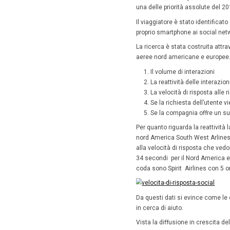
più 
14 Ott
I
social
hanno co
sono uti
clienti.
per corr
cancella
Convers
social c
the Extr
Dallo s
una delle
Il viagg