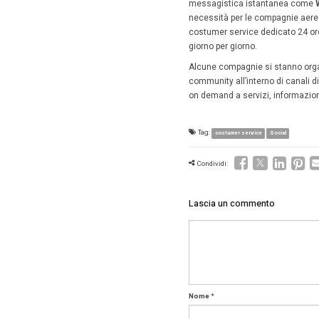
proprio 
La ricerc
aeree no
Il 
La r
La 
Se 
Se 
Per quan
nord Ame
alla vel
34 secon
coda son