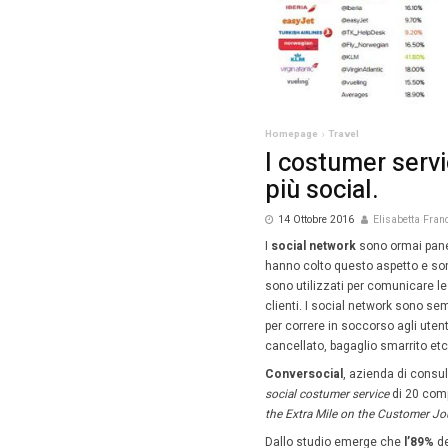
Homepag
I co