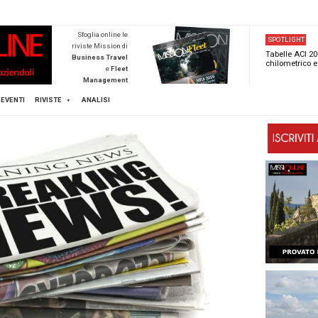
NEWSTECA
Sfoglia online l
riviste Mission d
Business Trave
e
Flee
Managemen
Scopri di pi
FLEET
MICE
EVENTI
RIVISTE
ANALISI