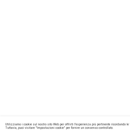
MISSIONL
NEWSTEC
CONTATTI
PRIVACY E
COOKIE PO
MA2 WEB
Copyright ©
P.Iva 13171