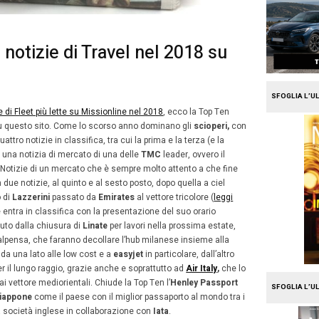
e
Travel
op Ten delle notizie di Trave
ionline
2
aio 2019
Alberto Vita
Settembre
classifica delle
10 notizie di Fleet più lette su Missionlin
2021
tizie di Travel nel 2018 su questo sito. Come lo scorso 