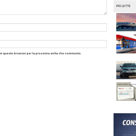
.missionline.it/francia-22-maggio-sara-sciopero-genera
.missionline.it/nasce-price-tracking-di-cwt/
.missionline.it/nuovo-calendario-di-scioperi/
.missionline.it/scioperi-in-francia/
.missionline.it/alitalia-spinge-sul-lungo-raggio
/
.missionline.it/alitalia-si-avvicina-la-rinazionalizzazione
.missionline.it/scioperi-per-il-21-luglio/
.missionline.it/linate-chiude-per-lavori/
.missionline.it/orario-2018-2019-di-trenitalia/
.missionline.it/henley-passport-index-2018/
 Italy
Alitalia
business travel
CWT
easyjet
Emirates
Fs
Iata
Linate
i: