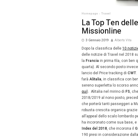
Homepag
La T
Miss
3 Genn
Dopo la 
delle no