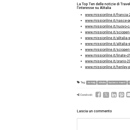
la
Franc
quarta).
lancio de
farà
Alit
sereno s
qui
). Ali
2018/201
che port
robusta 
all’appe
ha incor
Index de
190 pres
La Top T
l’interes