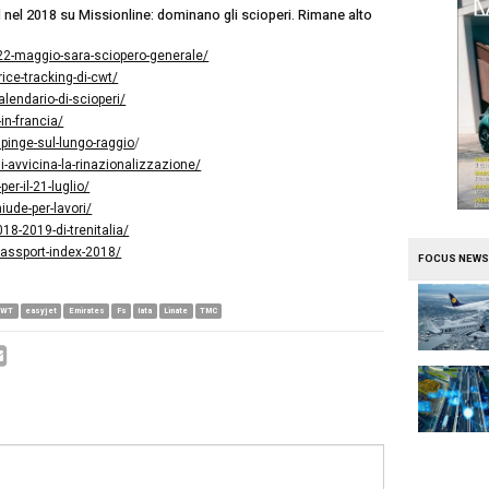
ia
in prima fila, con ben quattro notizie in classifica, tra cu
 Al secondo posto invece una notizia di mercato di una d
l Price tracking di
CWT
. Notizie di un mercato che è sem
alia
, in classifica con ben due notizie, al quinto e al sest
uperletta lo scorso anno di
Lazzerini
passato da
Emirat
talia nel mirino di
FS
, che entra in classifica con la pres
9 al nono posto, preceduto dalla chiusura di
Linate
per l
erà tanti passeggeri a Malpensa, che faranno decollare l
crescita organica grazie da una lato alle low cost e a
eas
al dello scalo lombardo per il lungo raggio, grazie anche 
onato come sua base, e ai vettore mediorientali. Chiude la
l 2018
, che incorona il
Giappone
come il paese con il mig
i in considerazione dalla società inglese in collaborazi
en delle notizie di Travel nel 2018 su Missionline: domi
se su Alitalia