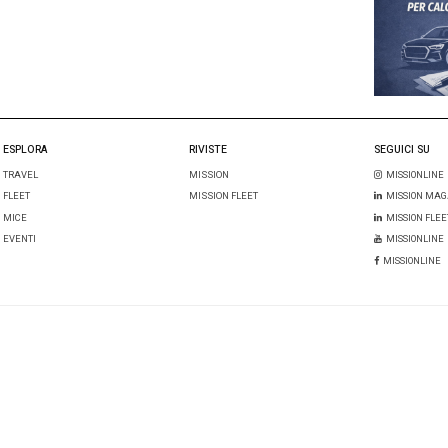
un commento
l mio nome, email e sito web in questo browser per la prossima 