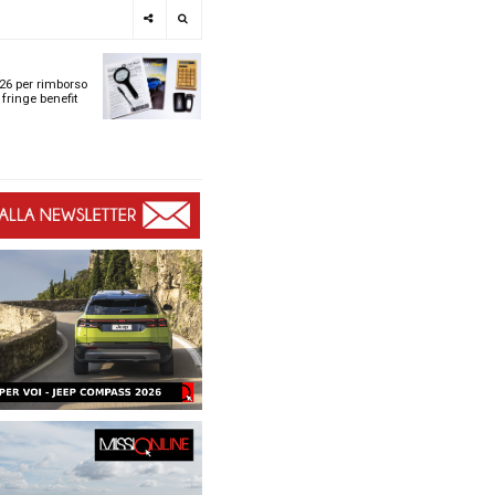
e
SPOTLIGHT
i
Tabelle ACI 2026 per r
l
chilometrico e fringe b
t
t
ù