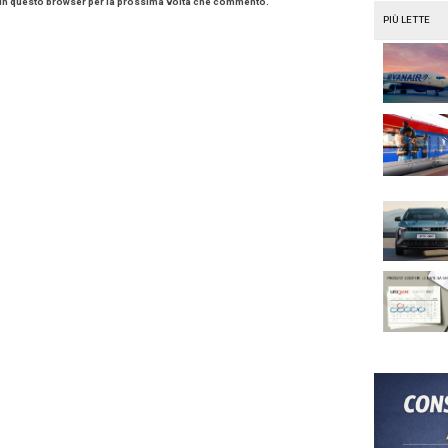
eferite.
d Automotive
Société Générale
Tim
i:
un commento