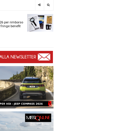
e
SPOTLIGHT
i
Tabelle ACI 2026 per r
l
chilometrico e fringe b
t
t
ù