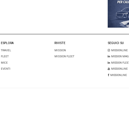
l mio nome, email e sito web in questo browser per la prossima 