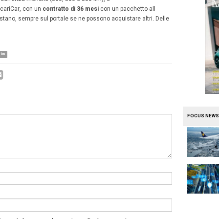
e
.
e sceglie il chilometraggio mensile e l’auto preferita e, s
ri a disposizione, si ricarica con l’apposita card. Ecco la
r di Ald che, dopo una prima fase, lancia sul mercato
la 
istiche migliori del car sharing
(personalizzazione del cos
 supporti digitali per la migliore esperienza d’uso…)
ai vant
ggio
(disponibilità esclusiva e costante del veicolo su tutto
; assicurazione, manutenzione, bollo e tutti i servizi inc
una formula dalla forte connotazione tecnologica e digi
ale
Hurry
!
, il primo e-commerce dedicato al mondo della m
e scegliere la propria auto tra i modelli disponibili (in 
 sta rapidamente allargando anche a segmenti superiori)
in base a tre opzioni di percorrenza mensile (300, 500 e 8
e facilmente la propria RicariCar, con un
contratto di 36
e E se i chilometri non bastano, sempre sul portale se ne 