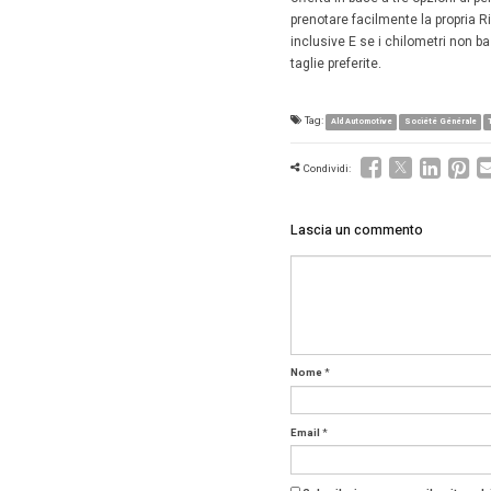
Général
Il client
chilomet
Ricarica
caratter
utilizzo;
del nole
nazionale
Insomma 
sul port
sport
,
dov
gamma si
offerta 
prenotar
inclusiv