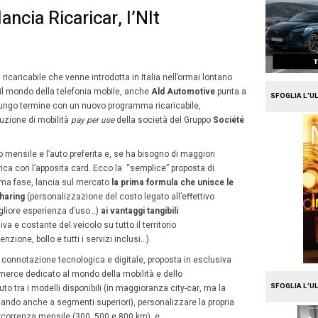
e
Mission Fleet
Automotive lancia Ricaricar, 
ricabile
9
raio 2016
Alberto Vita
Febbraio
prima scheda telefonica ricaricabile che venne introdotta 
2016
1996 da
Tim
, rivoluzionò il mondo della telefonia mobile
 il mondo del noleggio lungo termine con un nuovo prog
icariCar
, l’innovativa soluzione di mobilità
pay per use
del