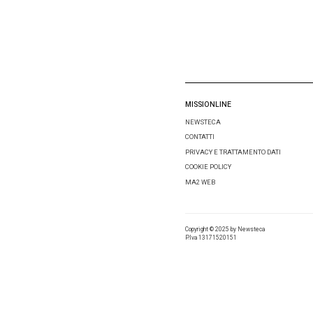
Email
*
Salva i