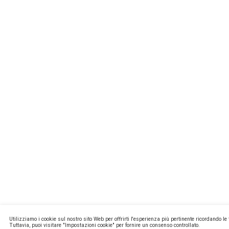
MISSIONL
NEWSTEC
CONTATTI
PRIVACY E
COOKIE PO
MA2 WEB
Copyright ©
P.Iva 13171