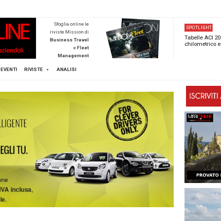
NEWSTECA
Sfoglia online l
riviste Mission d
Business Trave
e
Flee
Managemen
Scopri di pi
FLEET
MICE
EVENTI
RIVISTE
ANALISI