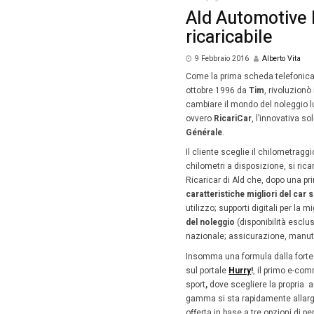
Homepag
Ald 
rica
9 Febb
Come la 
ottobre 
cambiare
ovvero
R