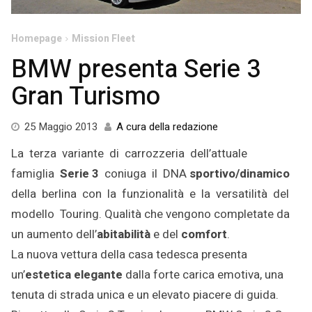
Homepage
Mission Fleet
BMW presenta Serie 3
Gran Turismo
3
25 Maggio 2013
A cura della redazione
Settembre
La terza variante di carrozzeria dell’attuale
2015
famiglia
Serie 3
coniuga il DNA
sportivo/dinamico
della berlina con la funzionalità e la versatilità del
modello Touring. Qualità che vengono completate da
un aumento dell’
abitabilità
e del
comfort
.
La nuova vettura della casa tedesca presenta
un’
estetica elegante
dalla forte carica emotiva, una
tenuta di strada unica e un elevato piacere di guida.