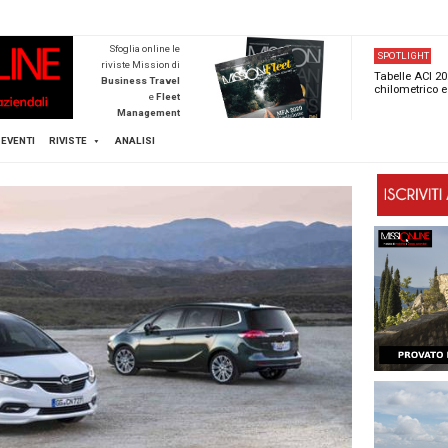
NEWSTECA
Sfoglia online l
riviste Mission d
Business Trave
e
Flee
Managemen
Scopri di pi
FLEET
MICE
EVENTI
RIVISTE
ANALISI