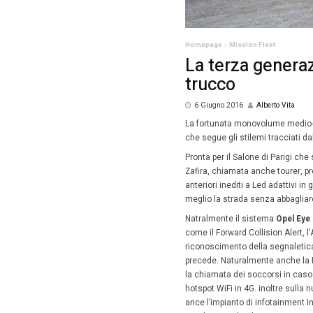
Homepag
La t
truc
6 Giug
La fort