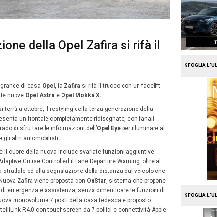
e
Mission Fleet
erza generazione della Opel Za
co
4
no 2016
Alberto Vita
Gennaio
unata monovolume medio-grande di casa
Opel,
la
Zafira
si