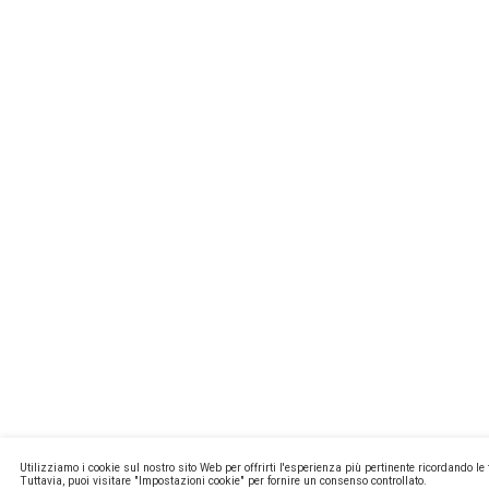
MISSIONL
NEWSTEC
CONTATTI
PRIVACY E
COOKIE PO
MA2 WEB
Copyright ©
P.Iva 13171