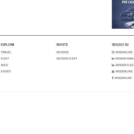
l mio nome, email e sito web in questo browser per la prossima 