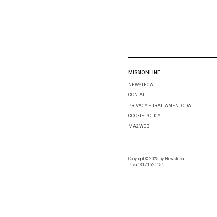
Email
*
Salva i