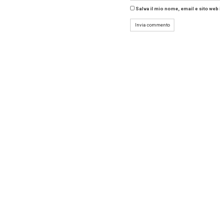
2011, la
introdot
Tag:
Op
Condivid
Lascia 
Comment
Nome
*