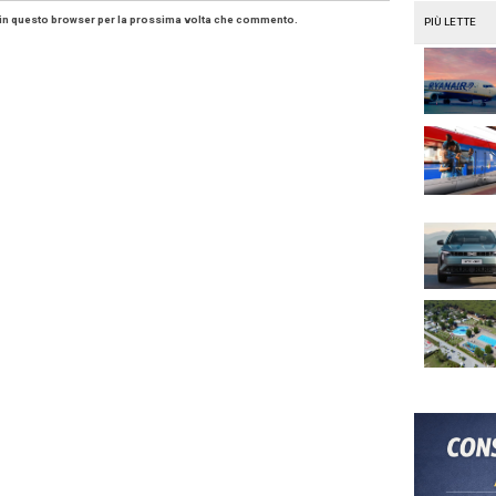
 Zafira è stata venduta già in
2,7 milioni
di unità. Con ques
ti nuovi motori anche se questi verranno svelati solo nei
el
Opel Astra
Opel Mokka
Opel Zafira
i:
un commento