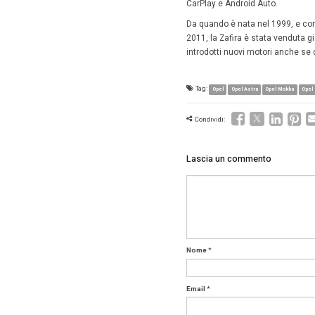
che segu
Pronta pe
Zafira, 
anteriori
meglio la
Natralme
come il F
riconosc
precede.
la chiam
hotspot 
ance l’im
CarPlay 
Da quand