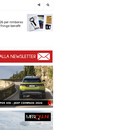
e
SPOTLIGHT
i
Tabelle ACI 2026 per r
l
chilometrico e fringe b
t
t
ù