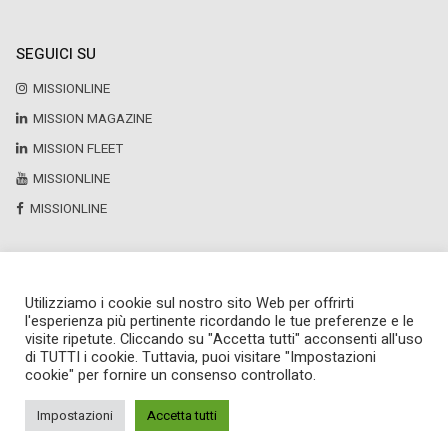
SEGUICI SU
MISSIONLINE
MISSION MAGAZINE
MISSION FLEET
MISSIONLINE
MISSIONLINE
Utilizziamo i cookie sul nostro sito Web per offrirti
Copyright © 2025 by Newsteca
l'esperienza più pertinente ricordando le tue preferenze e le
P.Iva 13171520151
visite ripetute. Cliccando su "Accetta tutti" acconsenti all'uso
Newsteca S.r.l.
di TUTTI i cookie. Tuttavia, puoi visitare "Impostazioni
Via Larga, 6
cookie" per fornire un consenso controllato.
Milano
02 36599030
Impostazioni
Accetta tutti