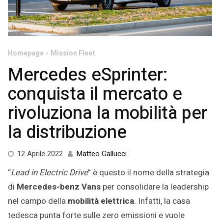
Homepage
Mission Fleet
Mercedes eSprinter:
conquista il mercato e
rivoluziona la mobilità per
la distribuzione
28
12 Aprile 2022
Matteo Gallucci
Aprile
“
Lead in Electric Drive
” è questo il nome della strategia
2022
di
Mercedes-benz Vans
per consolidare la leadership
nel campo della
mobilità elettrica
. Infatti, la casa
tedesca punta forte sulle zero emissioni e vuole