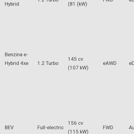
Hybrid
(81 (kW)
Benzina e-
145 cv
Hybrid 4xe
1.2 Turbo
eAWD
e
(107 kW)
156 cv
BEV
Full-electric
FWD
A
(115 kW)