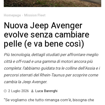
Homepage
Mission Fleet
Nuova Jeep Avenger
evolve senza cambiare
pelle (e va bene così)
Più tecnologia, dettagli studiati per affrontare meglio
città e off-road e una gamma di motori ancora più
completa: l’abbiamo guidata tra le colline dell’Assia e i
percorsi sterrati del Rhein-Taunus per scoprire come
cambia la Jeep Avenger.
4
2 Luglio 2026
Luca Barenghi
Agosto
“Se vogliamo che tutto rimanga com’è, bisogna che
2026