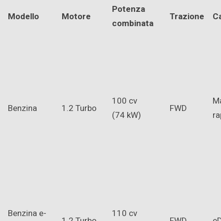
Potenza
Modello
Motore
Trazione
C
combinata
100 cv
Ma
Benzina
1.2 Turbo
FWD
(74 kW)
ra
Benzina e-
110 cv
1.2 Turbo
FWD
e