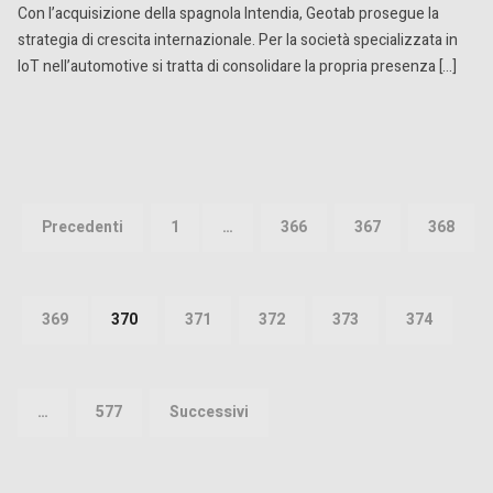
Con l’acquisizione della spagnola Intendia, Geotab prosegue la
strategia di crescita internazionale. Per la società specializzata in
IoT nell’automotive si tratta di consolidare la propria presenza […]
Paginazione
degli
Precedenti
1
…
366
367
368
articoli
369
370
371
372
373
374
…
577
Successivi