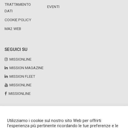
TRATTAMENTO
EVENTI
DATI
COOKIE POLICY
MA2 WEB
SEGUICI SU
MISSIONLINE
MISSION MAGAZINE
MISSION FLEET
MISSIONLINE
MISSIONLINE
Utilizziamo i cookie sul nostro sito Web per offrirti
Copyright © 2025 by Newsteca
l'esperienza più pertinente ricordando le tue preferenze e le
P.Iva 13171520151