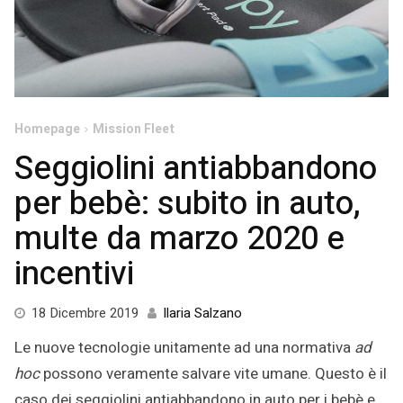
Homepage
Mission Fleet
Seggiolini antiabbandono
per bebè: subito in auto,
multe da marzo 2020 e
incentivi
9
18 Dicembre 2019
Ilaria Salzano
Gennaio
Le nuove tecnologie unitamente ad una normativa
ad
2020
hoc
possono veramente salvare vite umane. Questo è il
caso dei seggiolini antiabbandono in auto per i bebè e