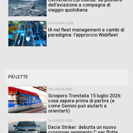
Centenario Lufthansa: da pioniera
dell’aviazione a compagna di
viaggio quotidiana
30 GIUGNO 2026
IA nel fleet management e cambi di
paradigma: l’approccio Webfleet
PIÙ LETTE
14 LUGLIO 2026
Sciopero Trenitalia 15 luglio 2026:
cosa sapere prima di partire (e
come Gemini può aiutarti a
orientarti)
16 LUGLIO 2026
Dacia Striker: debutta un nuovo
crossover segmento C per flotte