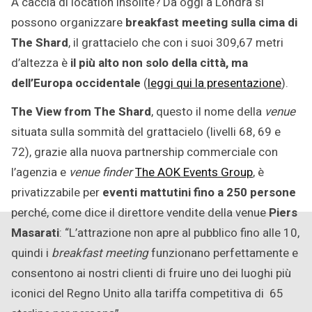
A caccia di location insolite? Da oggi a Londra si
2019
possono organizzare
breakfast meeting sulla cima di
The Shard
, il grattacielo che con i suoi 309,67 metri
d’altezza è
il più alto non solo della città, ma
dell’Europa
occidentale
(
leggi qui la presentazione
).
The View from The Shard
, questo il nome della
venue
situata sulla sommità del grattacielo (livelli 68, 69 e
72), grazie alla nuova partnership commerciale con
l’agenzia e
venue finder
The AOK Events Group
, è
privatizzabile per
eventi mattutini fino a 250 persone
perché, come dice il direttore vendite della venue
Piers
Masarati
: “L’attrazione non apre al pubblico fino alle 10,
quindi i
breakfast meeting
funzionano perfettamente e
consentono ai nostri clienti di fruire uno dei luoghi più
iconici del Regno Unito alla tariffa competitiva di 65