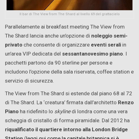
Il bar di The View from The Shard al livello 69 del grattacielo
Parallelamente ai breakfast meeting The View from
The Shard lancia anche un’opzione di
noleggio semi-
privato
che consente di organizzare
eventi serali
in
un’area VIP dedicata del
sessantanovesimo piano
. I
pacchetti partono da 90 sterline per persona e
includono l’opzione della sala riservata, coffee station e
servizio di sicurezza.
The View from The Shard si estende dal piano 68 al 72
di The Shard. La ‘creatura’ firmata dall’architetto
Renzo
Piano
ha ridefinito lo
skyline
di londra come una vera
scheggia di cristallo di forma piramidale. Dal 2012 ha
riqualificato il quartiere intorno alla London Bridge
Station
(
leggi qui come la capitale britannica si è