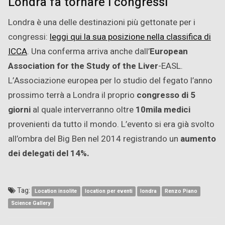
Londra fa tornare i congressi
Londra è una delle destinazioni più gettonate per i
congressi:
leggi qui la sua posizione nella classifica di
ICCA
. Una conferma arriva anche dall’
European
Association for the Study of the Liver
-EASL.
L’Associazione europea per lo studio del fegato l’anno
prossimo terrà a Londra il proprio
congresso di 5
giorni
al quale interverranno oltre
10mila medici
provenienti da tutto il mondo. L’evento si era già svolto
all’ombra del Big Ben nel 2014 registrando un
aumento
dei delegati del 14%.
Tag:
Location insolite
location per eventi
londra
Renzo Piano
Science Gallery