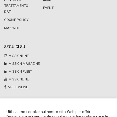
TRATTAMENTO
EVENTI
DATI
COOKIE POLICY
MA2 WEB
SEGUICI SU
MISSIONLINE
MISSION MAGAZINE
MISSION FLEET
MISSIONLINE
MISSIONLINE
Utilizziamo i cookie sul nostro sito Web per offrirti
Copyright © 2025 by Newsteca
l'esperienza più pertinente ricordando le tue preferenze e le