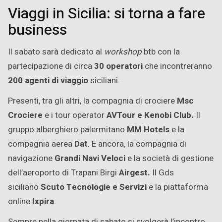
Viaggi in Sicilia: si torna a fare
business
Il sabato sarà dedicato al
workshop
btb con la
partecipazione di circa
30 operatori
che incontreranno
200 agenti di viaggio
siciliani.
Presenti, tra gli altri, la compagnia di crociere
Msc
Crociere
e i tour operator
AVTour e Kenobi Club.
Il
gruppo alberghiero palermitano
MM Hotels
e la
compagnia aerea
Dat
. E ancora, la compagnia di
navigazione
Grandi Navi Veloci
e la società di gestione
dell’aeroporto di Trapani Birgi
Airgest.
Il Gds
siciliano
Scuto Tecnologie e Servizi
e la piattaforma
online
Ixpira
.
Sempre nella giornata di sabato si svolgerà l’incontro