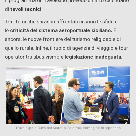
Il programma di Travelexpo prevede un fitto calendario
di
tavoli tecnici
.
Tra i temi che saranno affrontati ci sono le sfide e
le
criticità del sistema aeroportuale siciliano.
E
ancora, le nuove frontiere del turismo religioso e di
quello rurale. Infine, il ruolo di agenzie di viaggio e tour
operator tra abusivismo e
legislazione inadeguata
.
Travelexpo a “Città del Mare” a Palermo, immagine di repertorio