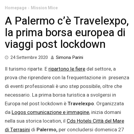
Homepage
Mission Mice
A Palermo c’è Travelexpo,
la prima borsa europea di
viaggi post lockdown
24
24 Settembre 2020
Simona Parini
Settembre
Il turismo riparte. E
ripartono le fiere
del settore, a
2020
prova che riprendere con la frequentazione in presenza
di eventi professionali è uno step possibile, oltre che
necessario. La prima borsa turistica a svolgersi in
Europa nel post lockdown è
Travelexpo
. Organizzata
da
Logos comunicazione e immagine
, inizia domani
nella sua storica location, il
Cds Hotels Città del Mare
di Terrasini
di
Palermo,
per concludersi domenica 27