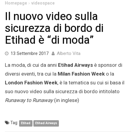
Homepage
videospace
Il nuovo video sulla
sicurezza di bordo di
Etihad è “di moda”
13
13 Settembre 2017
Alberto Vita
Settembre
La moda, di cui da anni
Etihad Airways
è sponsor di
2017
diversi eventi, tra cui la
Milan Fashion Week
o la
London Fashion Week
, è la tematica su cui si basa il
suo nuovo video sulla sicurezza di bordo intitolato
Runaway to Runaway
(in inglese)
Tag:
Etihad
Etihad Airways