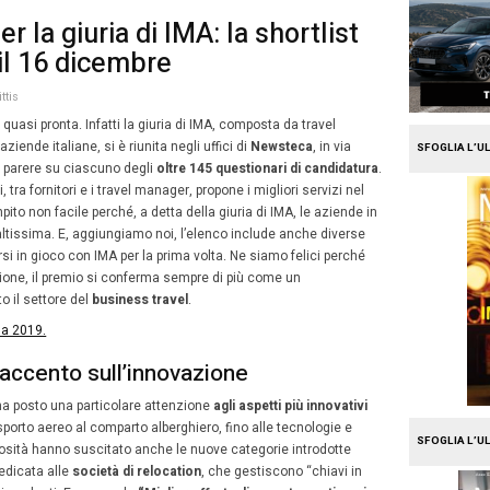
e
Travel
ri in corso per la giuria di IM
 pubblicata il 16 dicembre
24
embre 2019
Arianna De Nittis
Febbraio
, la
shortlist di finalisti
è quasi pronta. Infatti la giuria d
2021
ppartenenti a primarie aziende italiane, si è riunita negli
Milano, e ha espresso un parere su ciascuno degli
oltre 
con l’intento di stabilire chi, tra fornitori e i travel manager