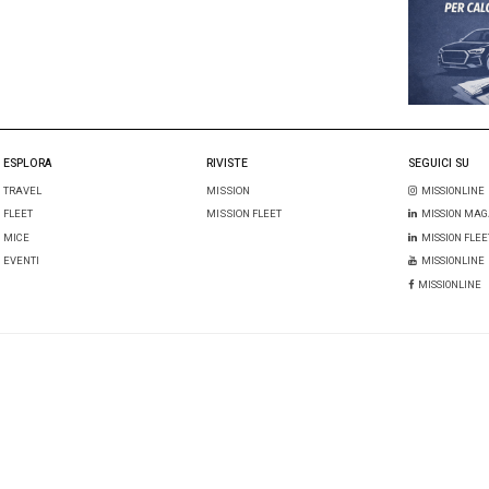
i:
un commento