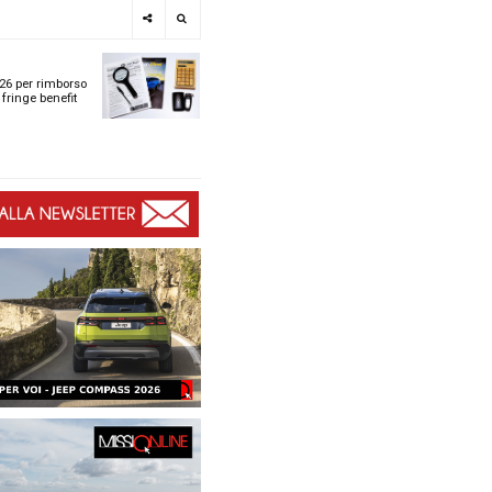
e
SPOTLIGHT
i
Tabelle ACI 2026 per r
l
chilometrico e fringe b
t
t
ù