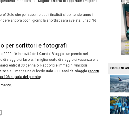
ei viaggi d’affari. Un compito non facile perché, a detta de
st’anno sono di qualità altissima. E, aggiungiamo noi, l’
he hanno scelto di mettersi in gioco con IMA per la prima 
e che, ad ogni nuova edizione, il premio si conferma sem
ento imperdibile per tutto il settore del
business travel
.
 video sulla serata di gala 2019.
 giuria di IMA l’accento sull’innov
i anno la giuria di IMA ha posto una particolare attenzi
zi in ogni ambito, dal trasporto aereo al comparto alberghi
noleggio. Interesse e curiosità hanno suscitato anche le 
no. Ad esempio quella dedicata alle
società di relocatio
trasferte all’estero dei dipendenti. E ancora, la
“Miglior o
ri d’affari”
.