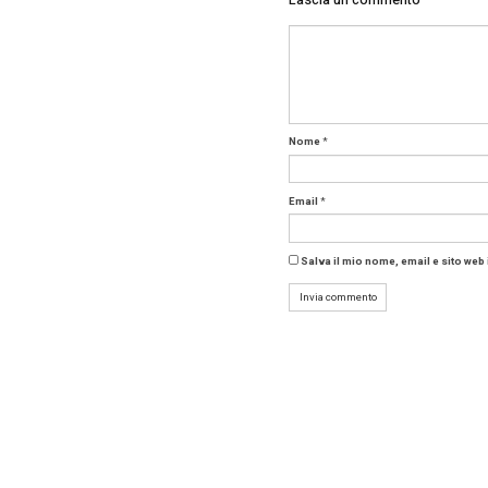
E allora
trofei d
dicembr
Scopri d
Un pr
Non dime
premio. C
miglior f
verranno
qui il n
Per cand
Tag:
IMA