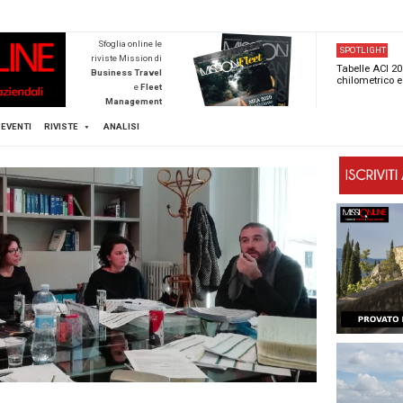
NEWSTECA
Sfoglia online l
riviste Mission d
Business Trave
e
Flee
Managemen
Scopri di pi
FLEET
MICE
EVENTI
RIVISTE
ANALISI