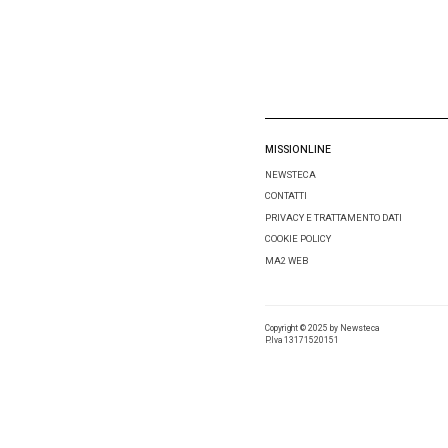
Condivid
Lascia 
Comment
Nome
*
Email
*