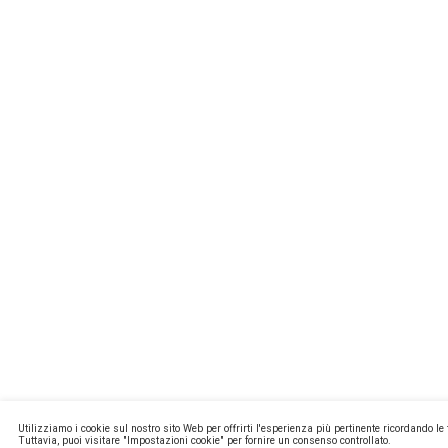
MISSIONL
NEWSTEC
CONTATTI
PRIVACY E
COOKIE PO
MA2 WEB
Copyright ©
P.Iva 13171