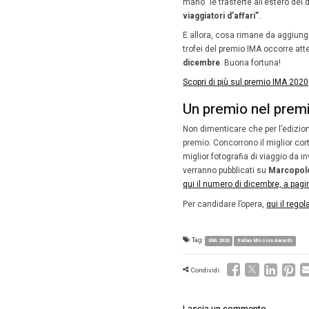
settore d
gara que
realtà c
vuol dir
appuntam
Guarda il
Dalla
Come ogn
dei servi
all’auto
quest’an
mano” le 
viaggiato