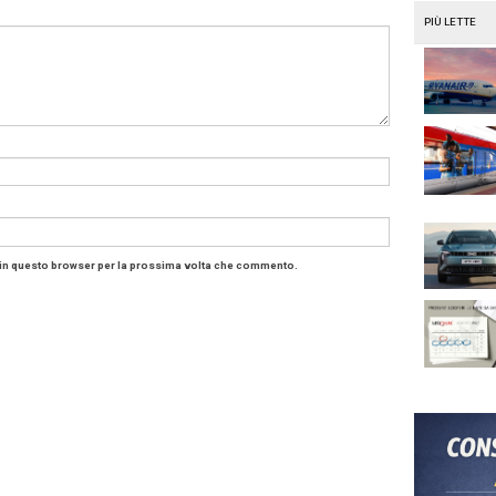
, cosa rimane da aggiungere? Solo che per scoprire quali f
el premio IMA occorre attendere ancora pochi giorni: la sh
e
. Buona fortuna!
i più sul premio IMA 2020
.
emio nel premio per scrittori e fot
nticare che per l’edizione 2020 c’è la novità de
I Corti d
oncorrono il miglior corto di viaggio di lavoro, il miglior 
otografia di viaggio da inviarci entro il 30 gennaio. Racco
 pubblicati su
Marcopolo.tv
e sul magazine di bordo
Ita
umero di dicembre, a pagina 108 si parla del premio
).
idare l’opera,
qui il regolamento
.
 2020
Italian Mission Awards