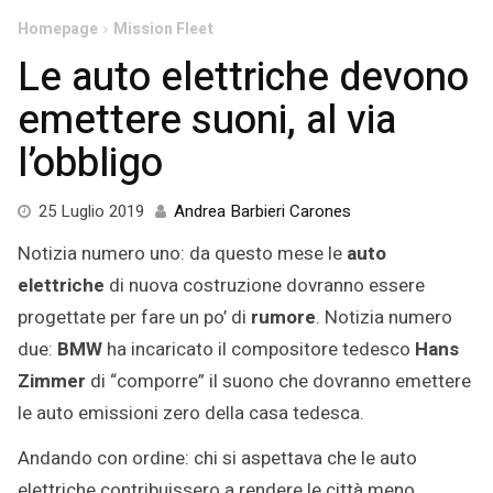
Homepage
Mission Fleet
Le auto elettriche devono
emettere suoni, al via
l’obbligo
29
25 Luglio 2019
Andrea Barbieri Carones
Aprile
Notizia numero uno: da questo mese le
auto
2020
elettriche
di nuova costruzione dovranno essere
progettate per fare un po’ di
rumore
. Notizia numero
due:
BMW
ha incaricato il compositore tedesco
Hans
Zimmer
di “comporre” il suono che dovranno emettere
le auto emissioni zero della casa tedesca.
Andando con ordine: chi si aspettava che le auto
elettriche contribuissero a rendere le città meno