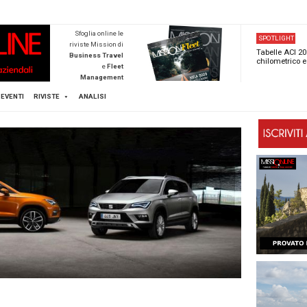
NEWSTECA
Sfoglia online l
riviste Mission d
Business Trave
e
Flee
Managemen
Scopri di pi
FLEET
MICE
EVENTI
RIVISTE
ANALISI