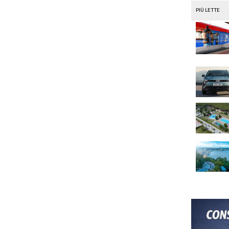
co Valentino
Salone di Ginevra
Seat Ateca
i:
un commento