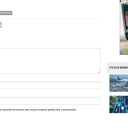
i di mercato, soprattutto per il segmento Suv e crossove
ente fiducioso sulla Seat e le sue prospettive future” 
 di Seat Italia, che prosegue:. “La Seat Ateca è un modell
e, insieme a
Ibiza
e
León
, il terzo pilastro della Seat pe
 in rapida crescita dei Suv”, ribadendo quello che ci ave
Ateca debuttò (
leggi: Con la Seat lancia un Suv anche da f
 gamma di motori proposta, che va dal 1.0 TSI da 115 CV 
e che diesel, abbinati a un cambio manuale o DSG e con l
ale, che vanta un sistema Haldex di ultimissima generazio
di guida, selezionabili con un semplice giro del tasto sul
li off-road e neve. Tecnologia che si vede anche nelle amp
a che per l’infotainment.