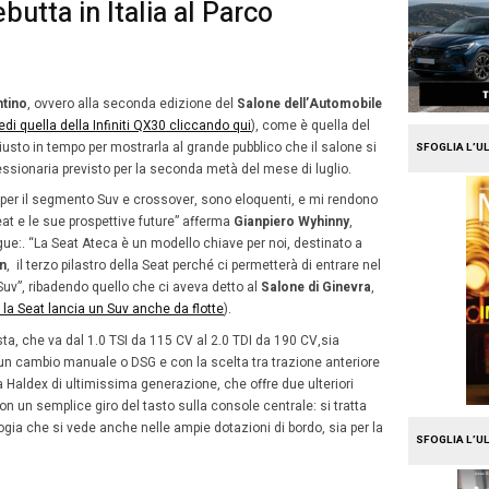
e
Mission Fleet
eat Ateca debutta in Italia a
ntino
8
no 2016
Alberto Vita
Giugno
Ateca
va al
Parco
…
Valentino
, ovvero alla seconda edizi
2016
o
, fioriera di anteprime (
vedi quella della Infiniti QX30 cli
v della casa spagnola, giusto in tempo per mostrarla al g
prima dell’arrivo in Concessionaria previsto per la secon