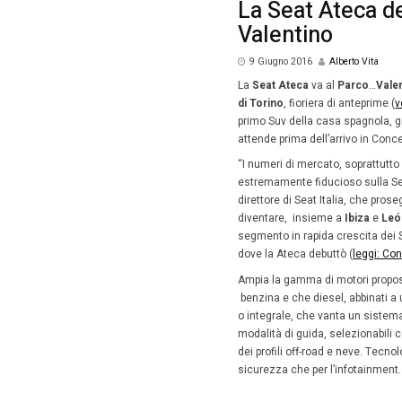
Homepag
La S
Vale
9 Giug
La
Seat 
di Torin
primo Su
attende 