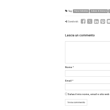
“I numer
estremam
direttore
diventar
segmento
dove la 
Ampia la
benzina 
o integr
modalità 
dei profi
sicurezz
Tag: