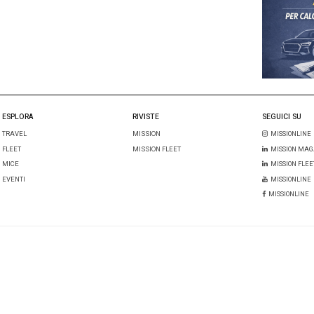
l mio nome, email e sito web in questo browser per la prossima 