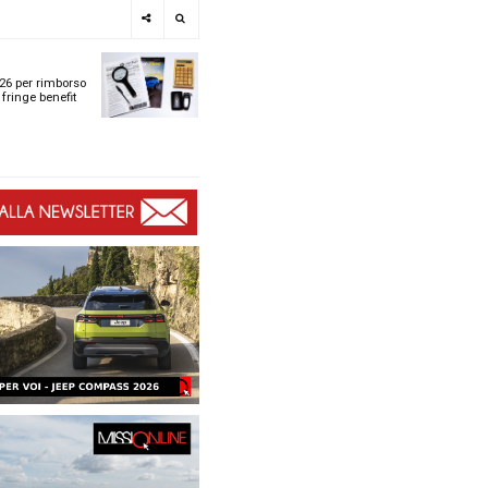
e
SPOTLIGHT
i
Tabelle ACI 2026 per r
l
chilometrico e fringe b
t
t
ù