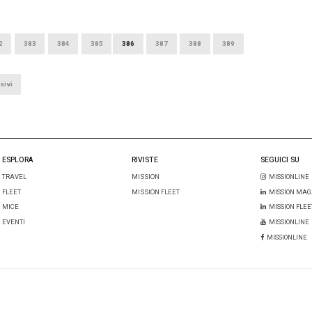
31 LUGLIO 2019
Volkswagen 
9
struttura elettrica in Italia,
aziendali, 
i punti: Repower sale a 800
Forcato
CCI
PAOLA BALDACCI
tura di ricarica dei veicoli elettrici fa passi
Volkswagen Italia e 
a che punto siamo? Repower, tra i principali
crescita di cui abb
tivi in Italia e pioniere in Svizzera […]
il responsabile Ste