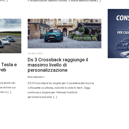
 sempre più giù,
mento dell’auto a sette
PAOLA BALDACCI
Il tema delle auto c
efficientare la ges
CCI
Secondo alcuni stud
auto a luglio 2019 viaggia ancora al di sotto
a di galleggiamento. L’unico mese positivo
quindi, è stato aprile, quando cresceva
 […]