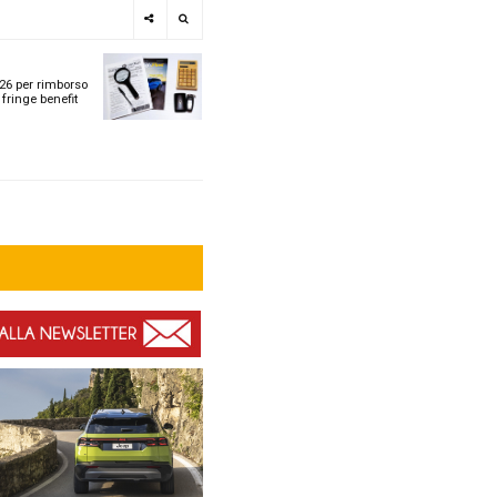
e
SPOTLIGHT
i
Tabelle ACI 2026 per r
l
chilometrico e fringe b
t
t
ù