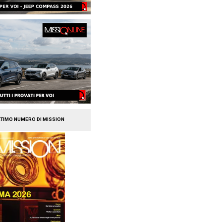
acquisisce Car Server
oni
ce Car Server (e si chiamerà Unipol
oni di euro. Il brand insurance fa parte
 Unipol che figura tra i primi […]