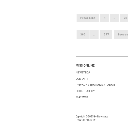
31 LUGLIO 201
L’infra
5mila 
PAOLA BALDA
L’infrastrut
avanti, ma 
operatori at