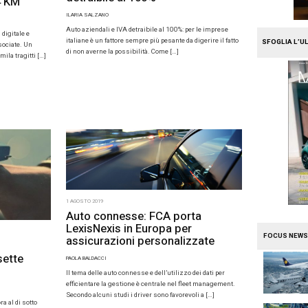
oelliker rinforza nell’area fleet con un nuovo
r affermare i brand Mitsubishi Motors e
nel comparto delle auto aziendali. Si chiama
…]
2 AGOSTO 2019
19
Auto azienda
lettriche, la percorrenza
detraibile 
giornaliera è di 14 KM
ILARIA SALZANO
CCI
Auto aziendali e IV