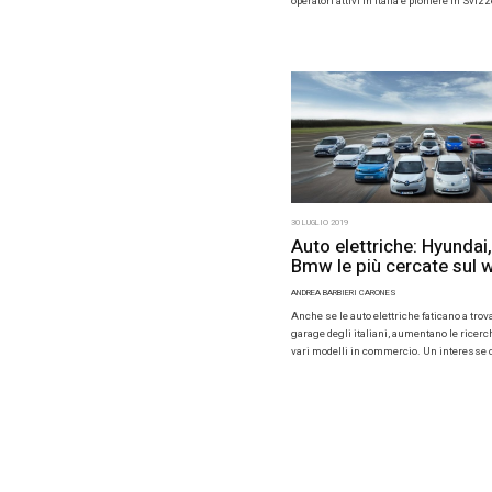
Diesel
l’anda
mesi
PAOLA BALDA
Il mercato 
della line
dell’anno, 
dell’1,59%.