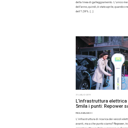
Auto elettr
con Jaguar
recente stu
1 AGOSTO 20