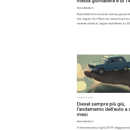
Il Gruppo K
manager pe
SsangYong 
Pierluigi [
2 AGOSTO 20
Auto e
media 
PAOLA BALDA