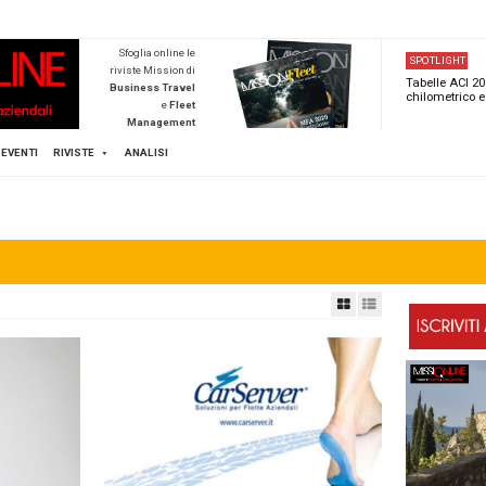
NEWSTECA
Sfoglia online l
riviste Mission d
Business Trave
e
Flee
Managemen
Scopri di pi
FLEET
MICE
EVENTI
RIVISTE
ANALISI
e
Mission Fleet
EET