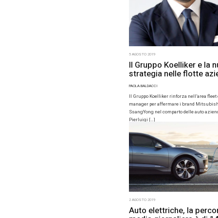
5 AGOSTO 20
Il Gru
strate
PAOLA BALDA