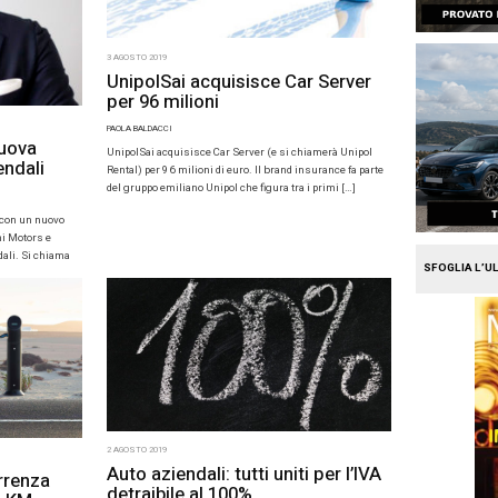
3 AGOSTO 2019
UnipolSai 
per 96 mili
19
PAOLA BALDACCI
ppo Koelliker e la nuova
UnipolSai acquisis
gia nelle flotte aziendali
Rental) per 96 mili
del gruppo emiliano
CCI