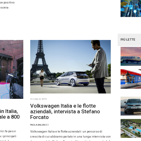
ica e ansia da ricarica, grazie al digitale e
italiane è un fattor
 Go I-Pace non saranno più associate. Un
di non averne la po
dio di Jaguar land Rover su 35mila tragitti […]
1 AGOSTO 2019
Auto conne
LexisNexis
19
assicurazi