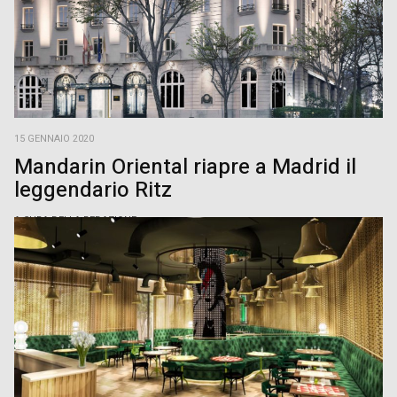
15 GENNAIO 2020
Mandarin Oriental riapre a Madrid il
leggendario Ritz
A CURA DELLA REDAZIONE
Mandarin Oriental riapre a Madrid l’hotel Ritz dopo il più lungo
restauro della sua storia di 110 anni. Da sempre indirizzo del lusso
della capitale spagnola, […]