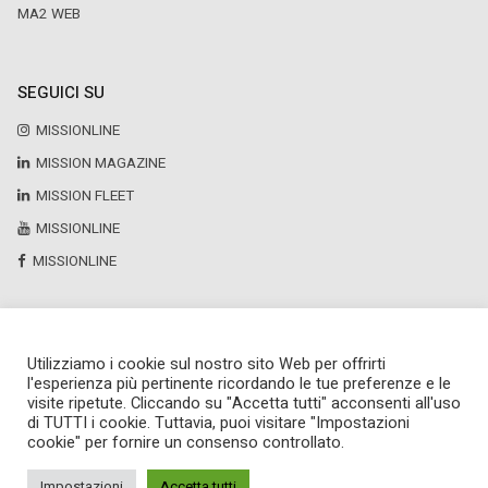
MA2 WEB
SEGUICI SU
MISSIONLINE
MISSION MAGAZINE
MISSION FLEET
MISSIONLINE
MISSIONLINE
Utilizziamo i cookie sul nostro sito Web per offrirti
Copyright © 2025 by Newsteca
l'esperienza più pertinente ricordando le tue preferenze e le
P.Iva 13171520151
visite ripetute. Cliccando su "Accetta tutti" acconsenti all'uso
Newsteca S.r.l.
di TUTTI i cookie. Tuttavia, puoi visitare "Impostazioni
Via Larga, 6
cookie" per fornire un consenso controllato.
Milano
02 36599030
Impostazioni
Accetta tutti