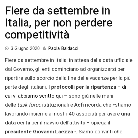
Fiere da settembre in
Italia, per non perdere
competitività
3
3 Giugno 2020
Paola Baldacci
Febbraio
Fiere da settembre in Italia: in attesa della data ufficiale
2022
dal Governo, gli enti cominciano ad organizzarsi per
ripartire sullo scorcio della fine delle vacanze per la più
parte degli italiani. I
protocolli per la ripartenza
–
di
cui vi abbiamo scritto qui
– sono già nelle mani
delle
task force
istituzionali e
Aefi
ricorda che «stiamo
lavorando insieme ai nostri 40 associati per avere
una
data certa
per il riavvio dell’attività – spiega il
presidente Giovanni Laezza
-. Siamo convinti che