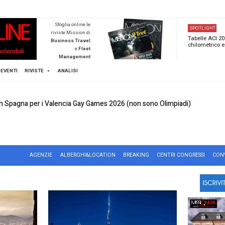
NEWSTECA
Sfoglia online l
riviste Mission d
Business Trave
e
Flee
Managemen
Scopri di pi
FLEET
MICE
EVENTI
RIVISTE
ANALISI
L’industria italiana dei congressi e degli eventi v
MICE, Viaggiatori in Spagna per i Valencia Gay
MICE
Capodanno cinese 2026: gli impatti su Milano, R
e
Mission Mice
Acquisizione shock Cvent da 400 milioni di doll
CE
AGENZIE
ALBERGHI&