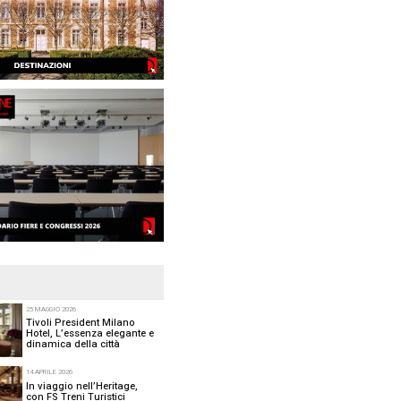
smo, nonostante l’aumento dei costi
i e congressi 2023:
scita rispetto al 2022