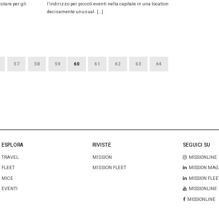
023
11 GENNAIO 2023
az Milano, spazio agli eventi
Selezione 
impiego: o
A REDAZIONE
all’import
torico di Milano, che dal secondo dopoguerra a
mbiato diverse anime: da hangar per
A CURA DELLA REDAZIO
 a centro di spedizioni, fino a sede […]
Aprea la nuova sel
opportunità di lavo
famiglie in Italia, 