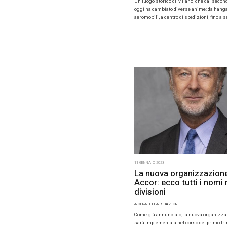
20 GENNAIO 2
Accor 
nuovo 
A CURA DELL
Accor ha p
Collection,
personalizz
intima ed e