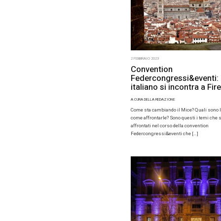
2 FEBBRAIO 2
Conve
Federc
italia