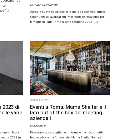
023
16 GENNAIO 2023
Handwritten Collection,
Il 2023 è l’
brand hotel globale
Roma
A REDAZIONE
SIMONA PARINI
resentato il nuovo brand Handwritten
Per incentive di pu
 un portfolio globale di hotel di charme e
nella capitale è Bul
ati che offrono un’esperienza di ospitalità
di rifinitura dell’ho
legante. A […]