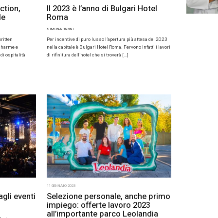
023
23 GENNAIO 2023
ità 2023 per il gruppo
Venaria Rea
hiero della famiglia
eventi azie
ini, Omnia Hotels
SIMONA PARINI
A REDAZIONE
La Venaria Reale è u
e anche una locatio
te all’insegna delle novità per il gruppo
Situata a 10 chilom
o OMNIA Hotels. Nuovo look e servizi
ardia, con il battesimo al nuovo Rose Garden
ualmente […]