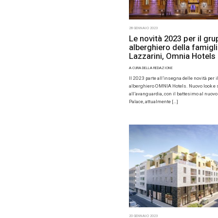
A CURA DELL
Come sta c
come affro
affrontati 
Federcongr