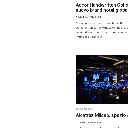
28 GENNAIO 2
Le nov
alberg
Lazzar
A CURA DELL
Il 2023 par
alberghier
all’avangu
Palace, att