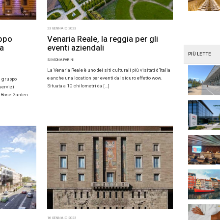
SIMONA PARINI
A REDAZIONE
Complice anche la v
2020 Dubai è una d
ambiando il Mice? Quali sono le nuove sfide e
turismo leisure e Mi
ntarle? Sono questi i temi che saranno
nel corso della convention
essi&eventi che […]