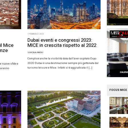
Le previsioni 2026 per il MICE: cresce l’ottimi
023
1 FEBBRAIO 2023
ntion
Dubai event
ongressi&eventi: il Mice
MICE in cre
no si incontra a Firenze