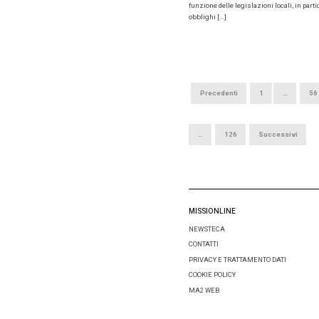
16 GENNAIO 2
Alcatr
A CURA DELL
Un luogo s
oggi ha ca
aeromobili,