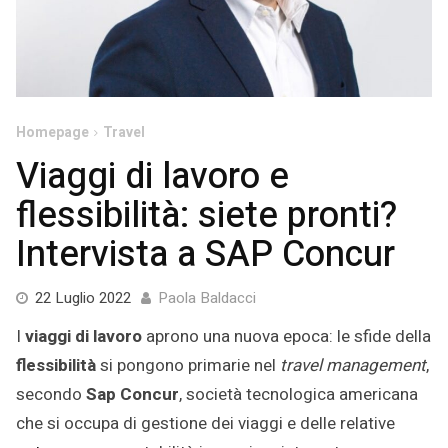
Homepage
Travel
Viaggi di lavoro e
flessibilità: siete pronti?
Intervista a SAP Concur
2
22 Luglio 2022
Paola Baldacci
Agosto
I
viaggi di lavoro
aprono una nuova epoca: le sfide della
2022
flessibilità
si pongono primarie nel
travel management
,
secondo
Sap Concur
, società tecnologica americana
che si occupa di gestione dei viaggi e delle relative