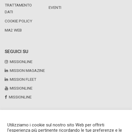
TRATTAMENTO
EVENTI
DATI
COOKIE POLICY
MA2 WEB
SEGUICI SU
MISSIONLINE
MISSION MAGAZINE
MISSION FLEET
MISSIONLINE
MISSIONLINE
Utilizziamo i cookie sul nostro sito Web per offrirti
Copyright © 2025 by Newsteca
l'esperienza più pertinente ricordando le tue preferenze e le
P.Iva 13171520151