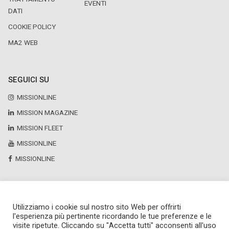
EVENTI
DATI
COOKIE POLICY
MA2 WEB
SEGUICI SU
MISSIONLINE
MISSION MAGAZINE
MISSION FLEET
MISSIONLINE
MISSIONLINE
Utilizziamo i cookie sul nostro sito Web per offrirti
Copyright © 2025 by Newsteca
l'esperienza più pertinente ricordando le tue preferenze e le
P.Iva 13171520151
visite ripetute. Cliccando su "Accetta tutti" acconsenti all'uso
Newsteca S.r.l.