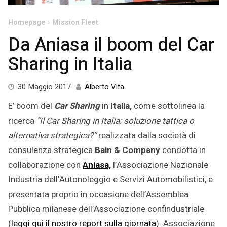
Homepage
Mission Fleet
Da Aniasa il boom del Car
Sharing in Italia
30
30 Maggio 2017
Alberto Vita
Maggio
E’ boom del
Car Sharing
in
Italia,
come sottolinea la
2017
ricerca
“Il Car Sharing in Italia: soluzione tattica o
alternativa strategica?”
realizzata dalla società di
consulenza strategica
Bain & Company
condotta in
collaborazione con
Aniasa,
l’Associazione Nazionale
Industria dell’Autonoleggio e Servizi Automobilistici, e
presentata proprio in occasione dell’Assemblea
Pubblica milanese dell’Associazione confindustriale
(
leggi qui il nostro report sulla giornata
). Associazione