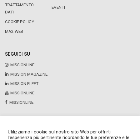
TRATTAMENTO
EVENTI
DATI
COOKIE POLICY
MA2 WEB
SEGUICI SU
MISSIONLINE
MISSION MAGAZINE
MISSION FLEET
MISSIONLINE
MISSIONLINE
Utilizziamo i cookie sul nostro sito Web per offrirti
Copyright © 2025 by Newsteca
l'esperienza più pertinente ricordando le tue preferenze e le
P.Iva 13171520151