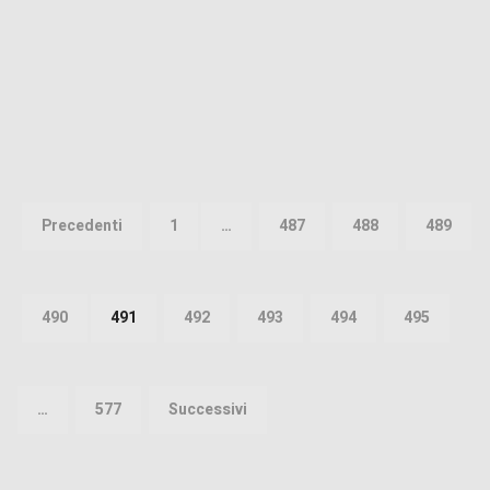
Paginazione
degli
Precedenti
1
…
487
488
489
articoli
490
491
492
493
494
495
…
577
Successivi