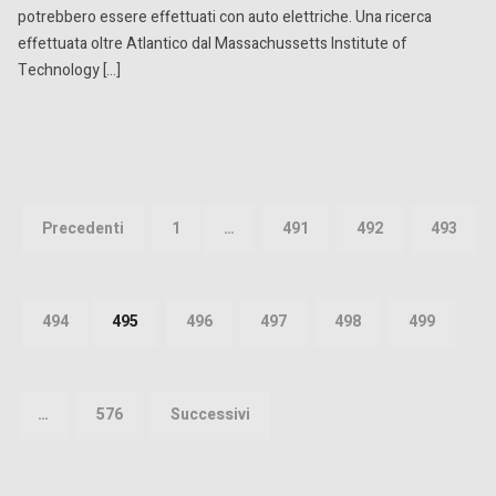
potrebbero essere effettuati con auto elettriche. Una ricerca
effettuata oltre Atlantico dal Massachussetts Institute of
Technology […]
Paginazione
degli
Precedenti
1
…
491
492
493
articoli
494
495
496
497
498
499
…
576
Successivi