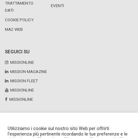
TRATTAMENTO
EVENTI
DATI
COOKIE POLICY
MA2 WEB
SEGUICI SU
MISSIONLINE
MISSION MAGAZINE
MISSION FLEET
MISSIONLINE
MISSIONLINE
Utilizziamo i cookie sul nostro sito Web per offrirti
Copyright © 2025 by Newsteca
l'esperienza più pertinente ricordando le tue preferenze e le
P.Iva 13171520151