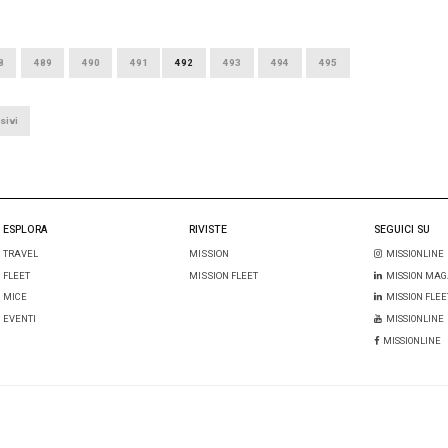
22 SETTEMBRE 2016
E 2016
Volkswage
lacanestro torinese viaggia
l’infallibil
ALBERTO VITA
A
L’infallibilità tede
Pallacanestro Torino sale in auto grazie a Fiat,
l’eroina degli ulti
nato proprio nella città della Mole che,
collezionando conti
 sarà Title sponsor e Official car del […]
probabilmente la s