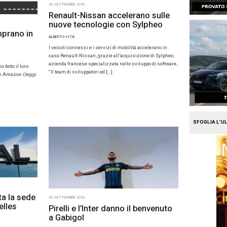
26 SETTEMBRE 2016
Renault-Ni
nuove tecn
E 2016
 pneumatici si comprano in
ALBERTO VITA
parola di eBay
I veicoli connessi 
casa Renault-Nissa
NITTIS
azienda francese sp
mpo i grandi marketplace hanno fatto il loro
“Il team di sviluppa
el mercato dell’auto. È il caso di Amazon (leggi
rticolo: Anche l’auto sbarca […]