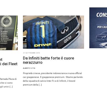
ota sbarca a Forlì
23 SETTEMBRE 2016
Il carpooli
A
Jojob
liano, “Andiamo”, sbarca in Italia. E lo fa in
precisamente a Forlì. Yukõ è il nuovo servizio
ANDREA BARBIERI CAR
ing Toyota Full Hybrid che, dopo Dublino, città
La mobilità condivi
occasione della Set
Jojob, il servizio 
noti i […]