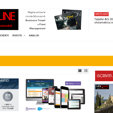
NEWSTECA
Sfoglia online l
riviste Mission d
Business Trave
e
Flee
Managemen
Scopri di pi
FLEET
MICE
EVENTI
RIVISTE
ANALISI
e
Mission Fleet
EET