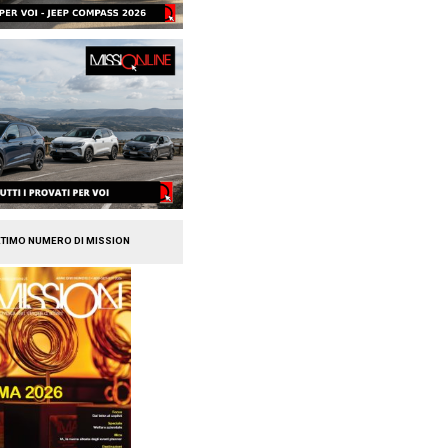
ssan accelerano sulle
ologie con Sylpheo
e i servizi di mobilità accelerano in
n, grazie all’acquisizione di Sylpheo,
ecializzata nello sviluppo di software,
tori ed […]