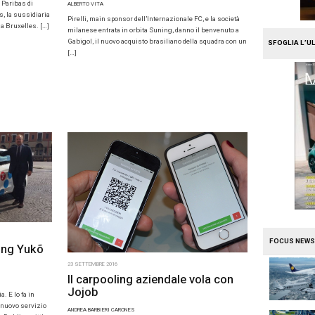
E 2016
val in salute sposta la sede
26 SETTEMBRE 2016
le da Parigi a Bruxelles
Pirelli e l’
a Gabigol
A
rval dalla sede francese di BNP Paribas di
ALBERTO VITA
ella belga di BNP Paribas Fortis, la sussidiaria
Pirelli, main spons
 del credito francese in Belgio, a Bruxelles. […]
milanese entrata i