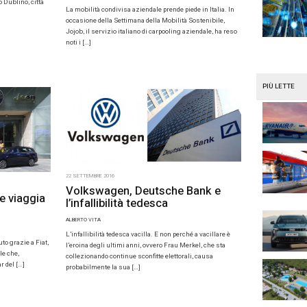
Gabigol, il nuovo 
[…]
E 2016
ublino il Car sharing Yukõ