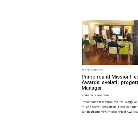
di Toy
ALBERTO VIT
Yukõ, in ita
provincia, 
di Car shar
[…]