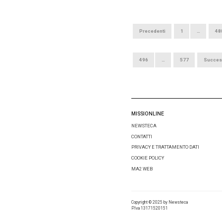
22 SETTEMBR
La pal
in Fiat
ALBERTO VIT
L’Auxilium 
il marchio 
quest’anno,