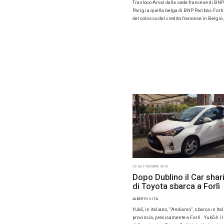
26 SETTEMBR
Una Ar
centra
ALBERTO VIT
Trasloco A
Parigi a qu
del colosso