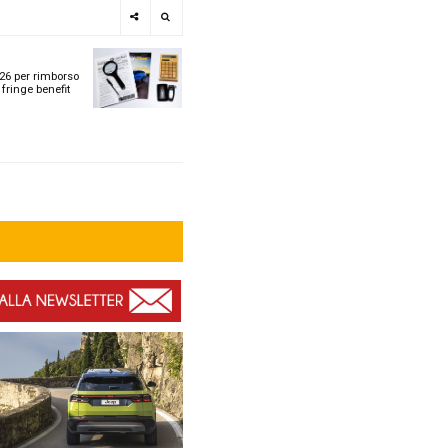
e
SPOTLIGHT
i
Tabelle ACI 2026 per r
l
chilometrico e fringe b
t
t
ù